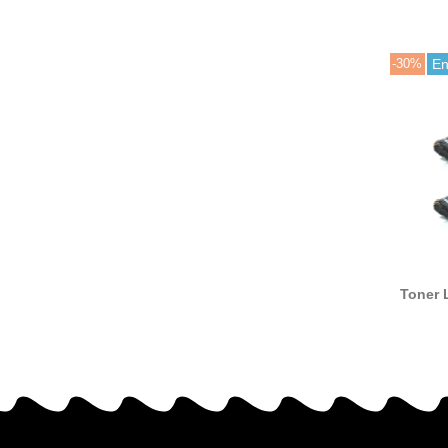
-30%
En
Toner 
5220 com
a Le
C522