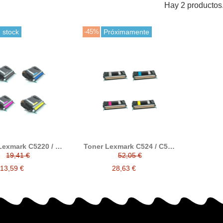
Hay 2 productos
 stock
-45%
Próximamente
Lexmark C5220 / C
Toner Lexmark C524 / C530
patible alternativo
/ C532 / C534 compatible a
19,41 €
52,05 €
xmark C5220KS /
Lexmark
0CS / C5220MS /
13,59 €
28,63 €
C5220YS