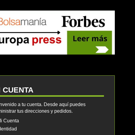
I CUENTA
nvenido a tu cuenta. Desde aquí puedes
inistrar tus direcciones y pedidos.
i Cuenta
dentidad