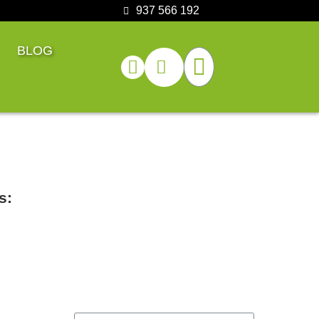
937 566 192
BLOG
s: