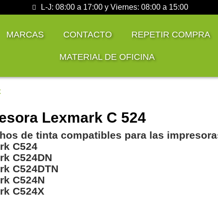
L-J: 08:00 a 17:00 y Viernes: 08:00 a 15:00
MARCAS
CONTACTO
REPETIR COMPRA
MATERIAL DE OFICINA
X
esora Lexmark C 524
hos de tinta compatibles para las impresora
rk C524
rk C524DN
rk C524DTN
rk C524N
rk C524X