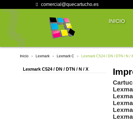
comercial@quecartucho.es
INICIO
Inicio
Lexmark
Lexmark C
Lexmark C524 / DN / DTN / N / 
Lexmark C524 / DN / DTN / N / X
Impr
Cartuc
Lexma
Lexma
Lexma
Lexma
Lexma