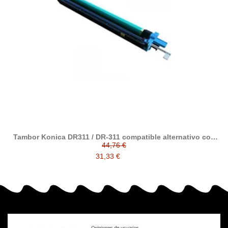
Tambor Konica DR311 / DR-311 compatible alternativo con
A0XV0RD / A0XV0TD
44,76 €
31,33 €