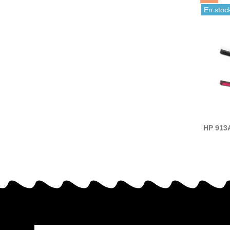
En stoc
HP 913A