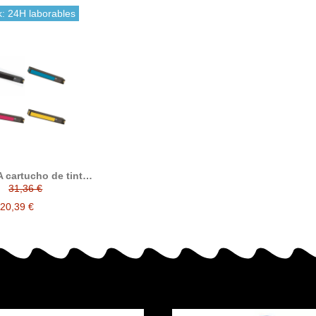
k: 24H laborables
 cartucho de tinta
compatible
31,36 €
20,39 €