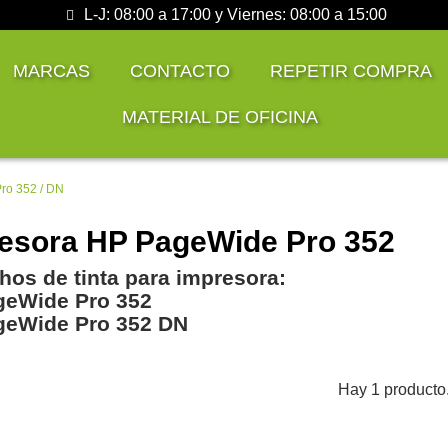
L-J: 08:00 a 17:00 y Viernes: 08:00 a 15:00
MARCAS
CONTACTO
REPETIR COMPRA
MATERIAL DE OFICINA
ro 352 / DN
esora HP PageWide Pro 352
hos de tinta para impresora:
geWide Pro 352
geWide Pro 352 DN
Hay 1 producto