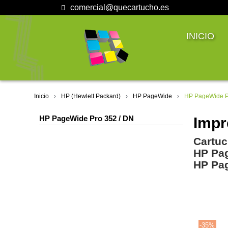
comercial@quecartucho.es
INICIO
Inicio
HP (Hewlett Packard)
HP PageWide
HP PageWide P
HP PageWide Pro 352 / DN
Impr
Cartuc
HP Pa
HP Pa
-35%