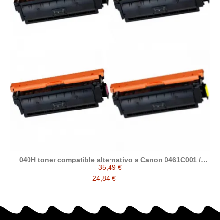
040H toner compatible alternativo a Canon 0461C001 /
0459C001 / 0457C001 / 0455C001
35,49 €
24,84 €