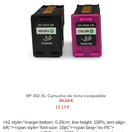
HP 302 XL Cartucho de tinta compatible
20,22 €
12,13 €
<h2 style="margin-bottom: 0.28cm; line-height: 108%; text-align: left;"><span style="font-size: 10pt;"><span lang="es-PE"><strong>Impresora HP Deskjet 3635</strong></span></span></h2> <p style="margin-bottom: 0.28cm; line-height: 108%;" align="justify"><span style="font-size: 10pt;"><span lang="es-PE">La confianza en una impresora, es indispensable para poder realizar los trabajos de modo correcto y sin el temor de desperdiciar tiempo o cometer errores de impresión o copiado. Si se piensa de esta forma, la Impresora HP Deskjet 3635 es una opción a tomar en cuenta. </span></span></p> <p style="margin-bottom: 0.28cm; line-height: 108%;" align="justify"><span style="font-size: 10pt;"><span lang="es-PE"><img title="Cartuchos de tinta para impresora hp deskjet 3635" src="https://quecartucho.es/img/cms/Impresoras/Impresora_HP_Deskjet_3635.jpg" alt="impresora hp deskjet 3635" width="800" height="800" /></span></span></p> <p style="margin-bottom: 0.28cm; line-height: 108%;" align="justify"><span style="font-size: 10pt;"><span lang="es-PE">Este modelo se trata de una impresora todo en uno con la que se tiene la facilidad de obtener impresiones, copias y escaneos de calidad y sin fallos, con gran rapidez, además. Con ella es también posible imprimir desde su teléfono inteligente o tableta con tan solo un clic, al mismo tiempo que <a title="ahorrar energia y tinta" href="https://quecartucho.es/blog/el-coste-oculto-de-la-impresion/">ahorrar energía y tinta</a> gracias a su modo de empleo sobre los cartuchos.</span></span></p> <p style="margin-bottom: 0.28cm; line-height: 108%;" align="justify"><span style="font-size: 10pt;"><span lang="es-PE">La Impresora HP Deskjet 3635 se caracteriza por simplificar el proceso de impresión de una manera ágil y actualizada, sin necesidad de conectarse a la red, desde su dispositivo inteligente preferido puede hacer funcionar al equipo. Inclusive, las tareas pueden ser administradas, y hasta se puede escanear mientras se viaja por medio de la aplicación móvil HP All-in-One Printer Remote, la cual es totalmente gratuita. Y la cual se puede emplear con una gran facilidad desde cualquier smartphone o tableta. Ya no será necesario estar presente para tener resultados óptimos.</span></span></p> <p style="margin-bottom: 0.28cm; line-height: 108%;" align="justify"><span style="font-size: 10pt;"><span lang="es-PE">Pero la calidad, no puede dejar de ser una de las características claves de los productos HP, por ello la calidad existente en las impresiones es óptima, tanto en documentos como en <a title="fotografías" href="https://quecartucho.es/blog/consejos-imprimir-fotografias/">fotografías</a>, así sean en blanco y negro o a color.</span></span></p> <p style="margin-bottom: 0.28cm; line-height: 108%;" align="justify"><span style="font-size: 10pt;"><span lang="es-PE">Tampoco puede dejar de ser mencionada, la sencillez con la que la Impresora HP Deskjet 3635 puede ser puesta en acción, y es que su sistema operativo está diseñado para esto. Las tareas son simplificadas gracias al panel de su pantalla que tiene iconos simples para el control de todas sus funciones (copiado, impresión y escaneo).Con esta impresora se está en la posibilidad igualmente de crear folletos, fotos sin bordes, invitaciones, entre otros muchos tipos de documentos, todo desde la comodidad de su hogar.</span></span></p> <p style="margin-bottom: 0.28cm; line-height: 108%;" align="justify"><span style="font-size: 10pt;"><span lang="es-PE">Su diseño es otra de las ventajas de este producto, debido a que su compacto tamaño es el ideal para el ahorro del espacio, por lo que puede introducirse con gran facilidad en casi todo tipo de rincones, escritorios, estantes, mesas, no desentonará, ni ocupará más espacio del debido ni mucho más.</span></span></p> <p style="margin-bottom: 0.28cm; line-height: 108%;" align="justify"><span style="font-size: 10pt;"><span lang="es-PE">La afirmación de que puede ser colocado en cualquier rincón del hogar, toma más validez cuando se menciona que su modo silencioso es capaz de provocar el menor ruido posible a la hora de ejecutar sus tareas. Por lo que su puesta en marcha no representará ningún inconveniente.</span></span></p> <p style="margin-bottom: 0.28cm; line-height: 108%;" align="justify"><span style="font-size: 10pt;"><span lang="es-PE">Por ello a continuación se conocerá más acerca de las funciones de escaneado, copiado e impresión de este modelo. Así como sus limitaciones, resoluciones y por supuesto los resultados que está indicada para ofrecer a sus usuarios.</span></span></p> <h3 style="margin-bottom: 0.28cm; line-height: 108%;" align="justify"><span style="font-size: 10pt;"><span lang="es-PE"><strong>Las principales características de la Impresora HP Deskjet 3635</strong></span></span></h3> <p style="margin-bottom: 0.28cm; line-height: 108%;" align="justify"><span style="font-size: 10pt;"><span lang="es-PE">Comenzando con una instalación intuitiva, sencilla y rápida, la Impresora HP Deskjet 3635 se presenta como un equipo multifunción para el ahorro del espacio y un funcionamiento en el mayor silencio posible. Todo ello sin perder de vista sus objetivos principales que son obtener copias, impresiones y escaneo de gran resolución.</span></span></p> <p style="margin-bottom: 0.28cm; line-height: 108%;" align="justify"><span style="font-size: 10pt;"><span lang="es-PE">Con respecto a su capacidad de impresión, el equipo es capaz de imprimir por medio de la inyección térmica de tinta HP con una resolución de hasta 1200 x 1200 ppp (en blanco y negro), y de hasta 4800 x 1200 dpi (en color, siempre y cuando se imprima con papel fotográfico HP y 1200 dpi de entrada). </span></span></p> <p style="margin-bottom: 0.28cm; line-height: 108%;" align="justify"><span style="font-size: 10pt;"><span lang="es-PE">La velocidad de impresión corresponde a unos 8,5 ppm en blanco y negro (20 ppm en borrador), y a unos 6 ppm en color (16 ppm en borrador). Lo cual representaría una velocidad de salida de primera página de 14 segundos en negro, y de 17 segundos a color.</span></span></p> <p style="margin-bottom: 0.28cm; line-height: 108%;" align="justify"><span style="font-size: 10pt;"><span lang="es-PE">El ciclo de trabajo mensual es de hasta 1000 paginas, y el volumen de páginas mensual recomendado es de 100 a 200 paginas. </span></span></p> <p style="margin-bottom: 0.28cm; line-height: 108%;" align="justify"><span style="font-size: 10pt;"><span lang="es-PE">Si se habla sobre su función de escáner, se tiene que su resolución de escaneo es de hasta 1200 ppp, con una profundidad de 24 bits, y un tamaño de escaneo máximo de hasta 216 x 297 mm.</span><span style="color: #000000;"><span lang="es-PE">El tipo de escáner es de cámara plana. </span></span></span></p> <p style="margin-bottom: 0.28cm; line-height: 108%;" align="justify"><span style="font-size: 10pt;"><span lang="es-PE">A través del software HP Photosmart es posible que los formatos de archivo para la digitalización sean los de jpg, pdf, gif, bmp, png y tif.</span></span></p> <p style="margin-bottom: 0.28cm; line-height: 108%;" align="justify"><span style="font-size: 10pt;"><span lang="es-PE">Por otra parte, con su función de fotocopiadora, la Impresora HP Deskjet 3635 es capaz de brindar copias con textos en negro con una resolución de hasta 600 x 300 ppp, mientras que una resolución en texto y gráficos de color de hasta 600 x 300 ppp.</span></span></p> <p style="margin-bottom: 0.28cm; line-height: 108%;" align="justify"><span style="font-size: 10pt;"><span lang="es-PE">También se puede configurar la reducción o ampliación de los textos o fotografías según la preferencia del usuario. Las copias por ciclo son hasta un máximo de 9 copias.</span></span></p> <p style="margin-bottom: 0.28cm; line-height: 108%;" align="justify"><span style="font-size: 10pt;"><span lang="es-PE">La Impresora HP Deskjet 3635 cuenta con un peso de 4,17 kg, mientras que sus dimensiones mínimas son de 438 x 310 x 158 mm, y sus dimensiones máximas son de 438 x 553,5 x 256,6.</span></span></p> <h3 style="margin-bottom: 0.28cm; line-height: 108%;" align="justify"><span style="font-size: 10pt;"><span lang="es-PE"><strong>Otras especificaciones de la Impresora HP Deskjet 3635</strong></span></span></h3> <p style="margin-bottom: 0cm; line-height: 0.48cm;" lang="es-PE" align="justify"><span style="font-size: 10pt;"><span lang="es-PE">La Impresora HP Deskjet 3635 tiene una entrada de manejo de papel de hasta 60 hojas, y su bandeja de salida es de 25 hojas. Por igual, es permitido la impresión doble cara.</span> <br /></span></p> <p style="margin-bottom: 0cm; line-height: 0.48cm;" align="justify"><span style="color: #000000; font-size: 10pt;"><span lang="es-PE">Con respecto al uso del papel, los tamaños de soporte de impresión admitidos corresponden a los de A6, B5 y A4. Mientras que los tamaños de soportes personalizados son de 76 x 127 a 216 x 356 mm.</span></span></p> <p style="margin-bottom: 0cm; line-height: 0.48cm;" lang="es-PE" align="justify"><span style="font-size: 10pt;"> </span></p> <p style="margin-bottom: 0cm; line-height: 0.48cm;" align="justify"><span style="color: #000000; font-size: 10pt;"><span lang="es-PE">Los tipos de <a title="papel" href="https://quecartucho.es/seccion-de-ofertas/1503-papel-economico-din-a4-80-gramos-paquete-500-folios.html?gclid=CjwKCAjw3_HOBRBaEiwAvLBbok-0Szunv7kgvv9mWdd3LRsm__03vCcE10lMA40zGOeUh4ghc64xkRoCTR0QAvD_BwE">papel</a> con los que puede trabajar el equipo son el papel común y el papel fotográfico, así como papel para folletos, sobres y otros papeles especiales para la inyección de tinta, son los indicados para servir de soporte.</span></span></p> <p style="margin-bottom: 0cm; line-height: 0.48cm;" lang="es-PE" align="justify"><span style="font-size: 10pt;"> </span></p> <p style="margin-bottom: 0cm; line-height: 0.48cm;" align="justify"><span style="color: #000000; font-size: 10pt;"><span lang="es-PE">Al tratarse de impresiones sin bordes las me