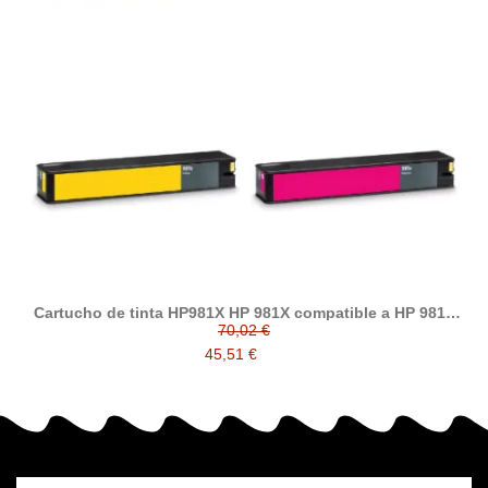
Cartucho de tinta HP981X HP 981X compatible a HP 981X
L0R12A L0R11A L0R10A L0R09A
70,02 €
45,51 €