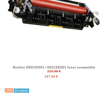
Brother D00C55001 / D01CED001 fusor compatible
210,06 €
147,04 €
-30%
En stock