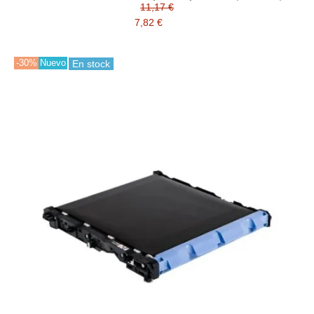
TN423M, TN423Y)
11,17 €
7,82 €
-30%
Nuevo
En stock