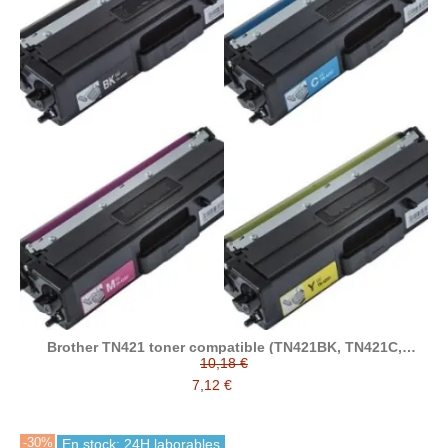
Brother TN421 toner compatible (TN421BK, TN421C,
TN421M, TN421Y)
10,18 €
7,12 €
-30%
En stock: 24H laborables