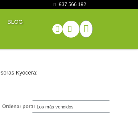
937 566 192
BLOG
esoras Kyocera:
.
Ordenar por: