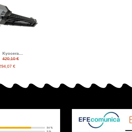
Kyocera
3020/302NL93023
420,10 €
compatible DK7105
294,07 €