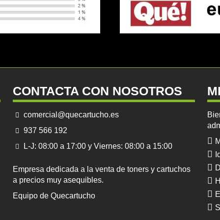
CONTACTA CON NOSOTROS
M
comercial@quecartucho.es
Bie
adm
937 566 192
M
L-J: 08:00 a 17:00 y Viernes: 08:00 a 15:00
I
D
Empresa dedicada a la venta de toners y cartuchos
a precios muy asequibles.
H
E
Equipo de Quecartucho
S