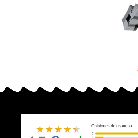
302NL9
tambor 