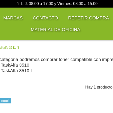
L-J: 08:00 a 17:00 y Viernes: 08:00 a 15:00
MARCAS
CONTACTO
REPETIR COMPRA
MATERIAL DE OFICINA
Kalfa 3511 / i
categoria podremos comprar toner compatible con impr
 TaskAlfa 3510
TaskAlfa 3510 I
Hay 1 producto
 stock