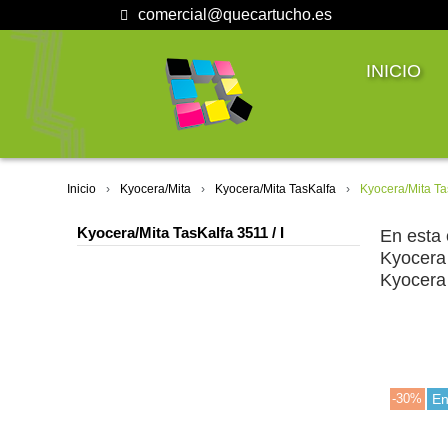
comercial@quecartucho.es
INICIO
Inicio
Kyocera/Mita
Kyocera/Mita TasKalfa
Kyocera/Mita Tas
Kyocera/Mita TasKalfa 3511 / I
En esta 
Kyocera
Kyocera 
-30%
En