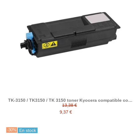
TK-3150 / TK3150 / TK 3150 toner Kyocera compatible con
1T02NX0NL
13,38 €
9,37 €
-30%
En stock