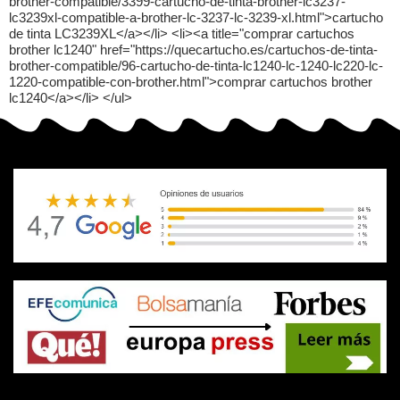
brother-compatible/3399-cartucho-de-tinta-brother-lc3237-
lc3239xl-compatible-a-brother-lc-3237-lc-3239-xl.html">cartucho
de tinta LC3239XL</a></li> <li><a title="comprar cartuchos
brother lc1240" href="https://quecartucho.es/cartuchos-de-tinta-
brother-compatible/96-cartucho-de-tinta-lc1240-lc-1240-lc220-lc-
1220-compatible-con-brother.html">comprar cartuchos brother
lc1240</a></li> </ul>