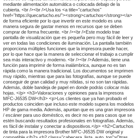
mediante alimentación automática o colocada debajo de la
cubierta. <br /><br />Usa los <a title="cartuchos"
href="https://quecartucho.es/"><strong>cartuchos</strong></a>
de forma eficiente por lo que invertir en este modelo es una
manera segura de gastar menos en recursos que se deben
comprar de forma frecuente. <br /><br />Este modelo trae
pantalla de visualización que es pequeña pero muy fácil de leer y
ver en todas las condiciones de iluminación. La pantalla también
proporciona múltiples funciones que la impresora puede hacer,
por lo que hace que la manera de seleccionar el trabajo a cumplir
sea más interactivo y moderno. <br /><br />Además, tiene una
función para imprimir de forma inalámbrica, aunque no es tan
rápida como la manera tradicional. Los documentos se imprimen
muy rápido, mientras que para las fotografías, aunque se puede
conseguir de gran calidad y muy nítidas, si no son tan rápidas.
Además, doble bandeja de papel en donde podrás colocar más
hojas. </p> <h3>Valoraciones y opiniones para la impresora
MFC-J6535 DW</h3> <p>Los clientes que ya han probado el
productos coinciden que incluso este modelo supera los modelos
HP de gama media. Además, apuntan que es una gran impresora
/ escáner para uso doméstico, es decir no es para casos que se
estén buscando resultados profesionales en fotografías. Además,
es fácil de instalar y conectar a dispositivos.</p> <h2>Cartuchos
de tinta para la impresora Brother MFC-J6535 DW original y
compatible.</h2> <h2 class="cabecera_lista_auto_top">Otras