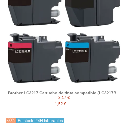
Brother LC3217 Cartucho de tinta compatible (LC3217BK,
LC3217C, LC3217M, LC3217Y)
2,17 €
1,52 €
-30%
En stock: 24H laborables