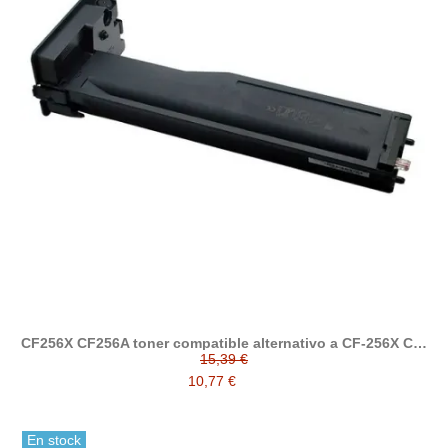
CF256X CF256A toner compatible alternativo a CF-256X CF-
256A HP 56A HP 56X
15,39 €
10,77 €
En stock