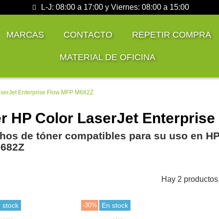
L-J: 08:00 a 17:00 y Viernes: 08:00 a 15:00
MARCAS
CONTACTO
REPETIR COMPRA
MATERIAL DE OFICINA
serJet Enterprise Flow MFP M682Z
r HP Color LaserJet Enterpris
hos de tóner compatibles para su uso en HP
682Z
Hay 2 productos
 stock
-30%
En stock