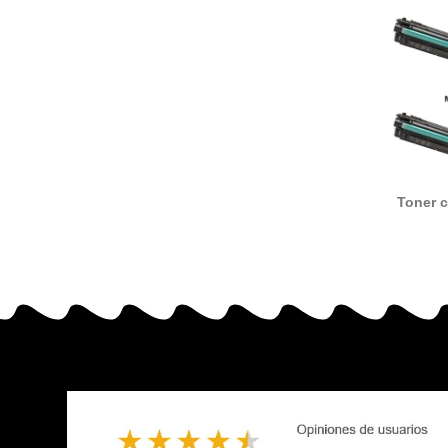
Toner 
CF471
alter