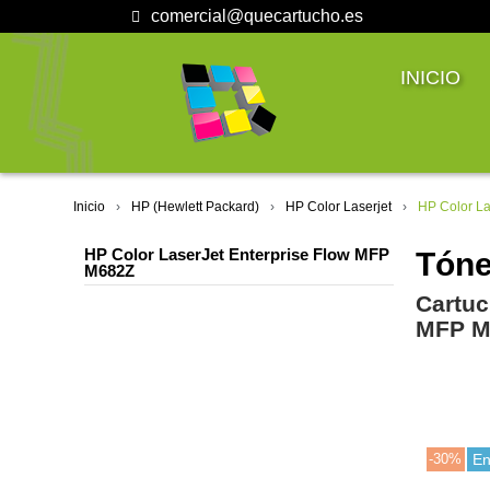
comercial@quecartucho.es
INICIO
Inicio
HP (Hewlett Packard)
HP Color Laserjet
HP Color La
HP Color LaserJet Enterprise Flow MFP
Tóne
M682Z
Cartuc
MFP M
-30%
En