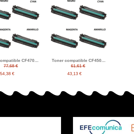
compatible CF470X
Toner compatible CF450A
X CF472X CF473X
CF451A CF452A CF453A
77,68 €
61,61 €
nativo a HP 657X
alternativo a HP 655A
54,38 €
43,13 €