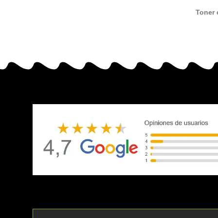
Toner 
C542 
alterna
/ 4649