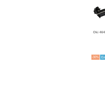
Oki 464
464841
compat
MC573
ES5442
-30%
En