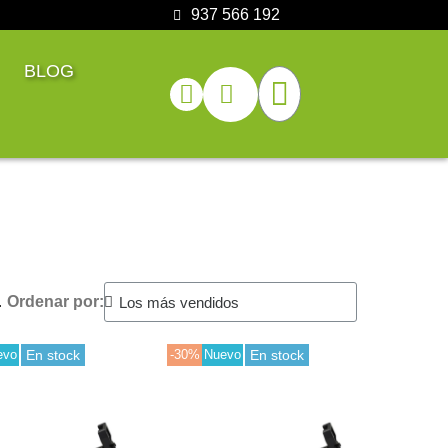
937 566 192
BLOG
.
Ordenar por:
evo
En stock
-30%
Nuevo
En stock