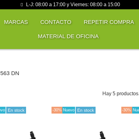
L-J: 08:00 a 17:00 y Viernes: 08:00 a 15:00
MARCAS
CONTACTO
REPETIR COMPRA
MATERIAL DE OFICINA
 563 DN
Hay 5 productos
evo
En stock
-30%
Nuevo
En stock
-30%
Nu