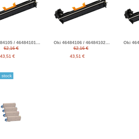
84105 / 46484101 /
Oki 46484106 / 46484102 /
Oki 464
21 amarillo tambor
46484122 magenta tambor
4648
62,16 €
62,16 €
ible (C542, C532,
compatible (C542, C532,
compat
, MC563, ES5432,
MC573, MC563, ES5432,
MC573
43,51 €
43,51 €
, ES5463, ES5473)
ES5442, ES5463, ES5473)
ES5442
 stock