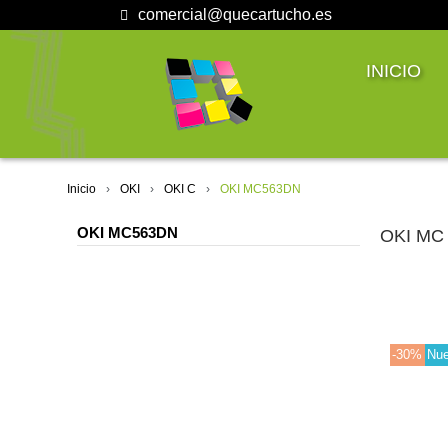
comercial@quecartucho.es
INICIO
Inicio
OKI
OKI C
OKI MC563DN
OKI MC563DN
OKI MC
-30%
Nu