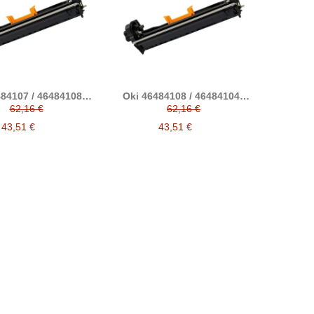
84107 / 46484108 /
Oki 46484108 / 46484104 /
4123 cian tambor
46484124 negro tambor
62,16 €
62,16 €
ible (C542, C532,
compatible (C542, C532,
, MC563, ES5432,
MC573, MC563, ES5432,
43,51 €
43,51 €
, ES5463, ES5473)
ES5442, ES5463, ES5473)