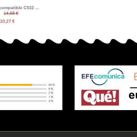
compatible C532 /
/ MC563 / MC573
14,68 €
tivo a OKI 46490605
0606 / 46490607 /
10,27 €
46490608