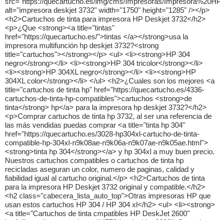
src="https://quecartucho.es/img/cms/Impresoras/Impresora%20
alt="impresora deskjet 3732" width="1750" height="1285" /></p>
<h2>Cartuchos de tinta para impresora HP Deskjet 3732</h2>
<p>¿Que <strong><a title="tintas"
href="https://quecartucho.es/">tintas </a></strong>usa la
impresora multifunción hp deskjet 3732?<strong
title="cartuchos"></strong></p> <ul> <li><strong>HP 304
negro</strong></li> <li><strong>HP 304 tricolor</strong></li>
<li><strong>HP 304XL negro</strong></li> <li><strong>HP
304XL color</strong></li> </ul> <h2>¿Cuales son los mejores <a
title="cartuchos de tinta hp" href="https://quecartucho.es/4336-
cartuchos-de-tinta-hp-compatibles">cartuchos <strong>de
tinta</strong> hp</a> para la impresora hp deskjet 3732?</h2>
<p>Comprar cartuchos de tinta hp 3732, al ser una referencia de
las más vendidas puedas comprar <a title="tinta hp 304"
href="https://quecartucho.es/3028-hp304xl-cartucho-de-tinta-
compatible-hp-304xl-n9k08ae-n9k06a-n9k07ae-n9k05ae.html">
<strong>tinta hp 304</strong></a> y hp 304xl a muy buen precio.
Nuestros cartuchos compatibles o cartuchos de tinta hp
recicladas aseguran un color, numero de paginas, calidad y
fiabilidad igual al cartucho original.</p> <h2>Cartuchos de tinta
para la impresora HP Deskjet 3732 original y compatible.</h2>
<h2 class="cabecera_lista_auto_top">Otras impresoras HP que
usan estos cartuchos HP 304 / HP 304 xl</h2> <ul> <li><strong>
<a title="Cartuchos de tinta cmpatibles HP DeskJet 2600"