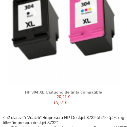
HP 304 XL Cartucho de tinta compatible
20,21 €
13,13 €
<h2 class="nVcaUb">Impresora HP Deskjet 3732</h2> <p><img
title="impresora deskjet 3732"