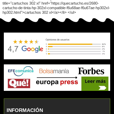
title="cartuchos 302 xl" href="https://quecartucho.es/2680-
cartucho-de-tinta-hp-302xl-compatible-f6u68ae-f6u67ae-hp302xl-
hp302.html">cartuchos 302 xl</a></li> </ul>
INFORMACIÓN