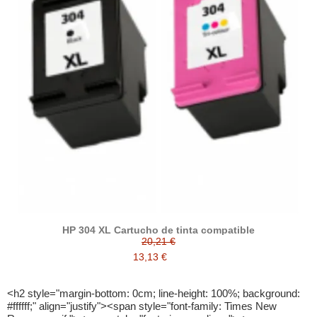
HP 304 XL Cartucho de tinta compatible
20,21 €
13,13 €
<h2 style="margin-bottom: 0cm; line-height: 100%; background: #ffffff;" align="justify"><span style="font-family: Times New Roman, serif;"><span style="font-size: medium;"><span style="color: #222222;"><span style="font-size: medium;"><strong>Impresora HP Deskjet 2620</strong></span></span></span></span></h2> <p><span style="font-family: Times New Roman, serif;"><span style="font-size: medium;"><span style="color: #222222;"><span style="font-size: medium;"><strong><br /></strong></span></span></span></span></p> <p style="margin-bottom: 0cm; line-height: 100%; background: #ffffff;" align="justify"> <span style="font-family: Times New Roman, serif;"><span style="font-size: medium;"><span style="color: #222222;"><span style="font-size: medium;">Si algo caracteriza a una impresora HP DeskJet 2620 es su potencia y calidad. Ambas cualidades le otorgan una óptima valoración tanto en casa como en pequeñas compañías, desde donde miles de usuarios han comprobado por qué es uno de los mejores aparatos de escritorio disponibles hasta ahora.</span></span></span></span></p> <p style="margin-bottom: 0cm; line-height: 100%; background: #ffffff;" align="justify"> <img title="Impresora HP Deskjet 2620" src="https://quecartucho.es/img/cms/Impresoras/HP%20Deskjet%202620.jpg" alt="cartuchos de tinta compatibles para HP Deskjet 2620" width="600" height="532" /></p> <p style="margin-bottom: 0cm; line-height: 100%; background: #ffffff;" align="justify"><span style="font-family: Times New Roman, serif;"><span style="font-size: medium;"><span style="color: #222222;"><span style="font-size: medium;">Se trata de una de las <a title="impresoras todo-en-uno" href="https://quecartucho.es/blog/mejor-impresora-multifuncion-cartuchos-baratos/">impresoras todo-en-uno</a> o multifuncionales más vendidas en tiendas especializadas y tiendas </span></span><span style="color: #222222;"><span style="font-size: medium;"><em>online</em></span></span><span style="color: #222222;"><span style="font-size: medium;">, con la que además de imprimir hojas de texto e imágenes en negro o en color, podrás escanear y copiar con tanta o mayor precisión que con otros modelos que también han apostado al mercado.</span></span></span></span></p> <p style="margin-bottom: 0cm; line-height: 100%; background: #ffffff;" align="justify"> </p> <p style="margin-bottom: 0cm; line-height: 100%; background: #ffffff;" align="justify"><span style="font-family: Times New Roman, serif;"><span style="font-size: medium;"><span style="color: #222222;"><span style="font-size: medium;">Por su puesto que posee muchas especificaciones que la hacen únicas y sumamente apreciadas por los clientes, por lo que será mejor conocerlas a detalle. Así que si estás buscando la más óptima, no dejes de leer a continuación y entérate por qué la <strong>HP DeskJet 2620</strong> es una excelente alternativas.</span></span></span></span></p> <p style="margin-bottom: 0cm; line-height: 100%; background: #ffffff;" align="justify"> </p> <h2 style="margin-bottom: 0cm; line-height: 100%; background: #ffffff;" align="justify"><span style="font-family: Times New Roman, serif;"><span style="font-size: medium;"><span style="color: #222222;"><span style="font-size: medium;"><strong>Características de la DeskJet 2620</strong></span></span></span></span></h2> <p><span style="font-family: Times New Roman, serif;"><span style="font-size: medium;"><span style="color: #222222;"><span style="font-size: medium;"><strong><br /></strong></span></span></span></span></p> <p style="margin-bottom: 0cm; line-height: 100%; background: #ffffff;" align="justify"><span style="font-family: Times New Roman, serif;"><span style="font-size: medium;"><span style="color: #222222;"><span style="font-size: medium;">Por su reducido tamaño, se convierte en un producto ideal para tener a disposición. Cuenta con dimensiones físicas de 424,97x547,7x248,77 mm y 3,42 kg de peso, razón por la que no ocupa tanto espacio y por la que puedes trasladarlo de un lugar a otro sin complicaciones. </span></span></span></span></p> <p style="margin-bottom: 0cm; line-height: 100%; background: #ffffff;" align="justify"> </p> <p style="margin-bottom: 0cm; line-height: 100%; background: #ffffff;" align="justify"><span style="font-family: Times New Roman, serif;"><span style="font-size: medium;"><span style="color: #222222;"><span style="font-size: medium;">En definitiva, tendrás a la mano un artefacto pequeño pero de gran poder y eficacia, con un diseño compacto y elegante, que puedes adquirir fácilmente sin gastar gran cantidad de dinero. Además, es muy fácil de instalar y de usar, aunque para un mejor manejo no está de más consultar el manual de indicaciones.</span></span></span></span></p> <h2 style="margin-bottom: 0cm; line-height: 100%; background: #ffffff;" align="justify"> Cartuchos de <span style="color: #008000;"><a title="tinta impresora hp" href="https://quecartucho.es/4336-cartuchos-de-tinta-hp-compatibles"><span style="color: #008000;">tinta impresora hp</span></a></span> que usa:</h2> <p> </p> <p style="margin-bottom: 0cm; line-height: 100%; background: #ffffff;" align="justify"><span style="font-family: Times New Roman, serif;"><span style="font-size: medium;"><span style="color: #222222;"><span style="font-size: medium;">Como la mayoría de las impresoras, la HP 2620 tiene capacidad solo para dos <span style="color: #008000;"><a title="cartuchos de tinta" href="https://quecartucho.es/"><span style="color: #008000;">cartuchos de tinta</span></a></span>: negro y tricolor, dejando como resultado impresiones súper nítidas y bastante precisas que seguramente te encantarán. También, hay que destacar que posee inyección térmica de tinta HP como tecnología de impresión, lo que la hace aún mejor.</span></span></span></span></p> <p style="margin-bottom: 0cm; line-height: 100%; background: #ffffff;" align="justify"> </p> <p style="margin-bottom: 0cm; line-height: 100%; background: #ffffff;" align="justify"><span style="font-family: Times New Roman, serif;"><span style="font-size: medium;"><span style="color: #222222;"><span style="font-size: medium;">Otro punto a favor es su velocidad de impresión que puede ser de hasta 20 páginas por minuto (ppm) cuando se trata de un borrador en negro; pero será de hasta 16 ppm para un borrador a color. Imprimir en negro contará con una rapidez de hasta 7,5 ppm mientras que en color será de hasta 5,5 ppm.</span></span></span></span></p> <p style="margin-bottom: 0cm; line-height: 100%; background: #ffffff;" align="justify"> </p> <p style="margin-bottom: 0cm; line-height: 100%; background: #ffffff;" align="justify"><span style="font-family: Times New Roman, serif;"><span style="font-size: medium;"><span style="color: #222222;"><span style="font-size: medium;">Si se habla de calidad, será necesario acotar que cuenta con una resolución de hasta 4800x1200 dpi optimizado en color, sobre todo si la impresión se lleva a cabo en un equipo con dpi de entrada y en algunos papeles especiales de fotografía. Este artefacto eléctrico, que aún goza de excelente reputación en el mercado, tiene un <span style="color: #008000;"><a title="ciclo de trabajo de una impresora" href="https://quecartucho.es/blog/tipos-de-impresoras-en-el-mercado-actual/#Ciclo_de_trabajo"><span style="color: #008000;">ciclo de trabajo</span></a></span> de hasta 1.000 páginas al mes.</span></span></span></span></p> <p style="margin-bottom: 0cm; line-height: 100%; background: #ffffff;" align="justify"> </p> <p style="margin-bottom: 0cm; line-height: 100%; background: #ffffff;" align="justify"><span style="font-family: Times New Roman, serif;"><span style="font-size: medium;"><span style="color: #222222;"><span style="font-size: medium;">Como ya hicimos referencia, se trata de un modelo multifuncional que incluye escáner, garantizando registros fotográficos, de imágenes o documentos de manera eficiente. </span></span></span></span></p> <p style="margin-bottom: 0cm; line-height: 100%; background: #ffffff;" align="justify"> </p> <p style="margin-bottom: 0cm; line-height: 100%; background: #ffffff;" align="justify"><span style="font-family: Times New Roman, serif;"><span style="font-size: medium;"><span style="color: #222222;"><span style="font-size: medium;">Su tecnología es conocida como Sensor de Imágenes por Contacto, considerada una de las mejores; pero además presume de su resolución que puede llegar a ser de 1200x1200 dpi.</span></span></span></span></p> <p style="margin-bottom: 0cm; line-height: 100%; background: #ffffff;" align="justify"> </p> <p style="margin-bottom: 0cm; line-height: 100%; background: #ffffff;" align="justify"><span style="font-family: Times New Roman, serif;"><span style="font-size: medium;"><span style="color: #222222;"><span style="font-size: medium;">Sus niveles de escala de grises es de 256 mientras que el tamaño de escaneo plano es de 216x297.</span></span></span></span></p> <p style="margin-bottom: 0cm; line-height: 100%; background: #ffffff;" align="justify"> </p> <p style="margin-bottom: 0cm; line-height: 100%; background: #ffffff;" align="justify"><span style="font-family: Times New Roman, serif;"><span style="font-size: medium;"><span style="color: #222222;"><span style="font-size: medium;">La DeskJet 2620 también ha sido valorada por ser una excelente copiadora. Al respecto, existe una serie de características que deberás saber como su capacidad de ampliación automática y copiado a color. Además, permite realizar un máximo de 9 copias con resolución de 600x300 dpi cada una.</span></span></span></span></p> <p style="margin-bottom: 0cm; line-height: 100%; background: #ffffff;" align="justify"> </p> <p style="margin-bottom: 0cm; line-height: 100%; background: #ffffff;" align="justify"><span style="font-family: Times New Roman, serif;"><span style="font-size: medium;"><span style="color: #222222;"><span style="font-size: medium;">Sin duda alguna, que esta información será súper valiosa a la hora de decidir y hacer la mejor compra de tu vid