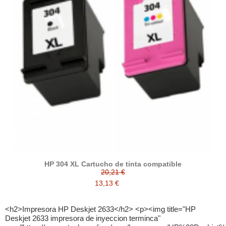
HP 304 XL Cartucho de tinta compatible
20,21 €
13,13 €
<h2>Impresora HP Deskjet 2633</h2> <p><img title="HP Deskjet 2633 impresora de inyeccion terminca" src="https://quecartucho.es/img/cms/Impresoras/HP%20Deskjet%202633%20impresora%20de%20inyeccion%20terminca.jpg" alt="HP Deskjet 2633 impresora de inyeccion terminca" width="1500" height="827" /></p> <h2>Cartuchos tinta hp deskjet 2633</h2> <p>¿Que <strong><a title="cartuchos" href="https://quecartucho.es/">cartuchos</a></strong> de tinta usa la impresora multifunción hp deskjet 2633?<strong title="cartuchos"></strong></p> <ul> <li>HP 304 negro</li> <li>HP 304 tricolor</li> <li>HP 304XL negro</li> <li>HP 304XL tricolor</li> </ul> <h2>¿Cuales son los mejores cartuchos de tinta para la impresora hp deskjet 2633?</h2> <p>Además de estos cartuchos de <strong><a title="tinta impresora hp" href="https://quecartucho.es/4336-cartuchos-de-tinta-hp-compatibles">tinta impresora hp</a></strong> originales también se puede comprar los hp deskjet 2633 cartuchos compatibles que son tintas hp recicladas que aseguran un color numero de paginas calidad y fiabilidad igual al cartucho original.</p> <h2>HP Deskjet 2633 : Inversión segura</h2> <p>Con el modelo HP Deskjet 2633 podrás imprimir tanto en color como en blanco y negro de una manera sencilla ya que es un máquina fácil de utilizar, además tiene algunas funciones que la hacen muy avanzada, característica muy importante en estos tiempos. <br /><br />El peso es de solo 3.42 Kg por lo que es sencillo moverla de un sitio a otro sin mayor esfuerzo, además su diseño es muy minimalista con tonos en color que la hace una de las impresoras más originales del mercado, sin duda, si está buscando una máquina que de una impresión de modernidad ésta es la indicada. Este modelo es un todo en uno, por lo que el usuario puede copiar, escanear e imprimir de forma inalámbrica, esto hace que sea ideal tanto para equipos de trabajo como para uso personal en casa. <br /><br />¿Qué la hace tan novedosa? Su diseño incluye una bandeja de salida que se adapta para minimizar el espacio, por lo que se puede cerrar, contiene 25 hojas cuando está en uso.<br /><br />Otra característica principal, es que podrás seleccionar las funciones de la impresora sin esfuerzo gracias a un panel de control que es muy intuitivo. <br /><br />Además, es posible imprimir de forma sencilla y rápida desde dispositivos móviles, ya sea teléfonos como tabletas. También ofrece la posibilidad de seleccionar todas las características para comenzar a imprimir o escanear haciendo uso de su aplicación HP All-in-one Printer Remote.<br /><br />El dispositivo cumple con los parámetros de cuidado ambiente, incluso este modelo de impresora ofrece la posibilidad de ahorrar hasta un 70% de tinta, de acuerdo a sus creadores.</p> <h3><br />Características específicas:</h3> <p><br />- Imprime en color, en blanco y negro.<br />- El peso del artículo es de 3.42 Kg <br />- Las dimensiones del producto son 54.8 x 24.9 x 42.5 El Tipo de conectividad es vía Wi-Fi <br />- Ofrece la capacidad de 1 puerto U.S.B <br />- La velocidad de impresión es de hasta 7.5 ppm en negro y hasta 5.5 ppm en color.<br />- La resolución de impresión es de hasta 1200 x 1200</p> <h3>Cualidades el producto</h3> <p>La <strong><a title="tinta HP 304" href="https://quecartucho.es/3028-hp304xl-cartucho-de-tinta-compatible-hp-304xl-n9k08ae-n9k06a-n9k07ae-n9k05ae.html">tinta HP 304</a></strong> es de muy buena calidad y viene con la impresora ya que trae todo lo necesario para comenzarla a utilizar el primer día. Tiene un ciclo de trabajo mensual estimado de hasta 1,000 páginas (A4); mientras que el volúmen de página mensual recomendado es de 50 a 100. <br />Por su parte, la relación calidad-precio es muy ventajosa, incluso es un precio bajo siendo una HP, ya que esta marca ofrece seguridad. <br /><br />La calidad de impresión de las fotos es una de las más elevadas del mercado, por lo que vale su inversión por cerca de 110 euros.<br /><br />Tanto los documentos, como las fotografías terminan con una buena calidad de la imagen. <br /><br /></p> <h3>Valoraciones de compradores</h3> <p><br />Al adquirirla tendrá acceso a las instrucciones de impresión. La configuración tanto de la impresora como el manejo de sus funciones es muy intuitivo incluso para personas que no son muy expertas en la tecnología, esto hace que sea un dispositivo ideal para todos los miembros de la familia, incluso uno de los compradores apuntaron que fue un excelente regalado para su abuela. <br /><br />Es fácil de configurar y las personas que ya la probaron indicaron que hacer que funcione no les costó nada. También, opinaron que por el precio, esta impresora es una gran promoción. <br /><br />Tampoco tuvieron problemas al momento de instalarla y pudieron imprimir desde el teléfono en solo 20 minutos. <br /><br />El modelo HP Deskjet 2633 es una máquina eficiente, avanzada y de un buen valor, dado las muchas valoraciones positivas pareciera ser una inversión muy inteligente. Su diseño la hace destacar y además de cumplir con lo básico ofrece la posibilidad de aprovechar las bondades de la tecnología.</p> <p> </p> <h2>Cartuchos de tinta para la impresora HP Deskjet 2633 original y compatible.</h2> <h2 class="cabecera_lista_auto_top">Otras impresoras HP que usan estos cartuchos HP 304 / HP 304 xl</h2> <ul> <li><strong><a title="Cartuchos de tinta cmpatibles HP DeskJet 2600" href="https://quecartucho.es/14772-hp-deskjet-2600">Cartuchos HP DeskJet 2600</a></strong></li> <li><strong><a title="Cartuchos de tinta cmpatibles HP Deskjet 2620" href="https://quecartucho.es/14342-hp-deskjet-2620">Cartuchos HP Deskjet 2620</a></strong></li> <li><strong><a title="Cartuchos de tinta cmpatibles HP Deskjet 2621" href="https://quecartucho.es/15347-hp-deskjet-2621">Cartuchos HP Deskjet 2621</a></strong></li> <li><strong><a title="Cartuchos de tinta cmpatibles HP Deskjet 2622" href="https://quecartucho.es/14764-hp-deskjet-2622">Cartuchos HP Deskjet 2622</a></strong></li> <li><strong><a title="Cartuchos de tinta cmpatibles HP Deskjet 2623" href="https://quecartucho.es/15348-hp-deskjet-2623">Cartuchos HP Deskjet 2623</a></strong></li> <li><strong><a title="Cartuchos de tinta cmpatibles HP Deskjet 2630" href="https://quecartucho.es/14343-hp-deskjet-2630">Cartuchos HP Deskjet 2630</a></strong></li> <li><strong><a title="Cartuchos HP DeskJet 2632" href="https://quecartucho.es/14344-hp-deskjet-2632">Cartuchos HP DeskJet 2632</a></strong></li> <li><strong><a title="Cartuchos HP Deskjet 2633" href="https://quecartucho.es/14345-hp-deskjet-2633">Cartuchos HP Deskjet 2633</a></strong></li> <li><strong><a title="Cartuchos HP Deskjet 2634" href="https://quecartucho.es/14765-hp-deskjet-2634">Cartuchos HP Deskjet 2634</a></strong></li> <li><strong><a title="Cartuchos HP Deskjet 2655" href="https://quecartucho.es/15349-hp-deskjet-2655">Cartuchos HP Deskjet 2655</a></strong></li> <li><strong><a title="Cartuchos compatibles HP Deskjet 3700 All-in-One" href="https://quecartucho.es/13446-hp-deskjet-3700-all-in-one">Cartuchos HP Deskjet 3700 All-in-One</a></strong></li> <li><strong><a title="Cartuchos compatibles HP Deskjet 3720 / All-in-One / Blue / Seagrass" href="https://quecartucho.es/13447-hp-deskjet-3720-all-in-one-blue-seagrass">Cartuchos HP Deskjet 3720 / All-in-One / Blue / Seagrass</a></strong></li> <li><strong><a title="Cartuchos compatibles HP Deskjet 3722" href="https://quecartucho.es/15350-hp-deskjet-3722">Cartuchos HP Deskjet 3722</a></strong></li> <li><strong><a title="Cartuchos compatibles HP Deskjet 3730 All-in-One" href="https://quecartucho.es/13448-hp-deskjet-3730-all-in-one">Cartuchos HP Deskjet 3730 All-in-One</a></strong></li> <li><strong><a title="HP Deskjet 3732" href="https://quecartucho.es/14339-hp-deskjet-3732">Cartuchos HP Deskjet 3732</a></strong></li> <li><strong><a title="Cartuchos compatibles HP Deskjet 3733" href="https://quecartucho.es/14340-hp-deskjet-3733">Cartuchos HP Deskjet 3733</a></strong></li> <li><strong><a title="cartuchos de tinta HP Deskjet 3733" href="https://quecartucho.es/14766-hp-deskjet-3733">Cartuchos HP Deskjet 3733</a></strong></li> <li><strong><a title="cartuchos de tinta HP Deskjet 3735" href="https://quecartucho.es/14341-hp-deskjet-3735">Cartuchos HP Deskjet 3735</a></strong></li> <li><strong><a title="cartuchos de tinta HP Deskjet 3750" href="https://quecartucho.es/14767-hp-deskjet-3750">Cartuchos HP Deskjet 3750</a></strong></li> <li><strong><a title="tinta impresora HP Deskjet 3760" href="https://quecartucho.es/14768-hp-deskjet-3760">Cartuchos HP Deskjet 3760</a></strong></li> <li><strong><a title="HP Deskjet 3762" href="https://quecartucho.es/14769-hp-deskjet-3762">Cartuchos HP Deskjet 3762</a></strong></li> <li><strong><a title="HP Deskjet 3764" href="https://quecartucho.es/14770-hp-deskjet-3764">Cartuchos HP Deskjet 3764</a></strong></li> <li><strong><a title="tinta impresora HP DeskJet Ink Advantage 3700 MFP" href="https://quecartucho.es/14626-hp-deskjet-ink-advantage-3700-mfp">Cartuchos HP DeskJet Ink Advantage 3700 MFP</a></strong></li> <li><strong><a title="tinta impresora HP Envy 5000 All-in-One" href="https://quecartucho.es/15351-hp-envy-5000-all-in-one">Cartuchos HP Envy 5000 All-in-One</a></strong></li> <li><strong><a title="tinta impresora HP Envy 5010" href="https://quecartucho.es/14771-hp-envy-5010">Cartuchos HP Envy 5010</a></strong></li> <li><strong><a title="HP Envy 5020 All-in-One" href="https://quecartucho.es/14347-hp-envy-5020-all-in-one">Cartuchos HP Envy 5020 All-in-One</a></strong></li> <li><strong><a title="tinta HP Envy 5030 All-in-One" href="https://quecartucho.es/14348-hp-envy-5030-all-in-one">Cartuchos HP Envy 5030 All-in-One</a></strong></li> <li><strong><a title="HP Envy 5032 All-ln-One" href="https://quecartucho.es/14627-hp-envy-5032-all-ln-one">Cartuchos HP Envy 5032 All-ln-One</a></strong></li> <li><strong><a title="tinta HP Envy 5034 All-ln-One" href="https://quecartucho.es/15353-hp-envy-5034-all-ln-one">Cartuchos HP Envy 5034 All-ln-One</a></strong></li>