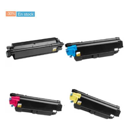
-30%
En stock