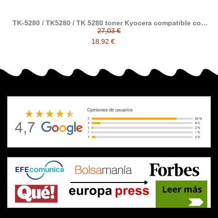
TK-5280 / TK5280 / TK 5280 toner Kyocera compatible con
1T02TW0NL0 / 1T02TWCNL0 / 1T02TWBNL0 / 1T02TWANL0
27,03 €
18,92 €