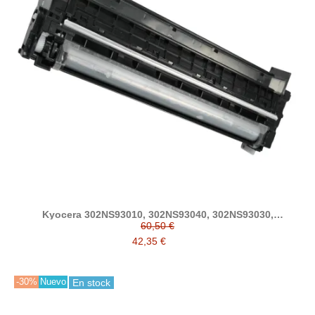
Kyocera 302NS93010, 302NS93040, 302NS93030,
302NS93020 developer compatible
60,50 €
42,35 €
-30%
Nuevo
En stock