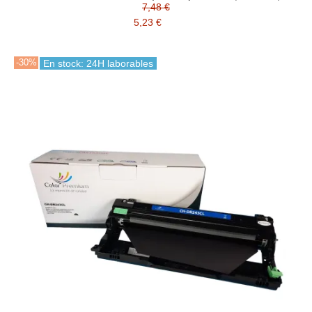
TN247M, TN247Y)
7,48 €
5,23 €
-30%
En stock: 24H laborables