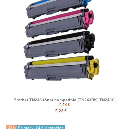
Brother TN243 tóner compatible (TN243BK, TN243C,
TN243M, TN243Y)
7,48 €
5,23 €
-30%
En stock: 24H laborables