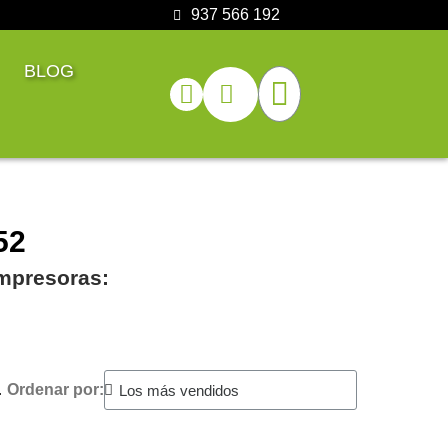
937 566 192
BLOG
52
impresoras:
.
Ordenar por: