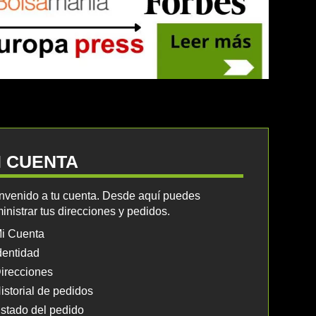
I CUENTA
nvenido a tu cuenta. Desde aquí puedes
inistrar tus direcciones y pedidos.
i Cuenta
dentidad
irecciones
istorial de pedidos
stado del pedido