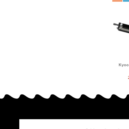
Kyoc
tam
DK