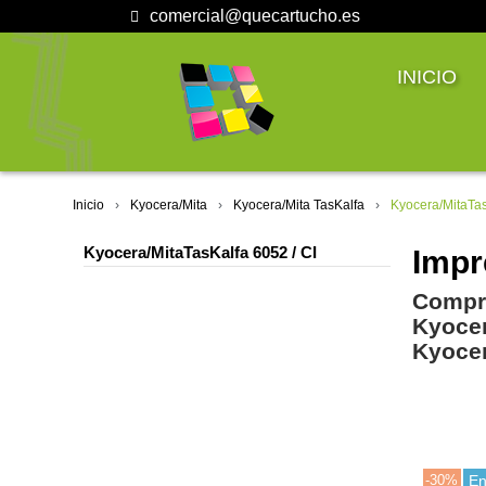
comercial@quecartucho.es
INICIO
Inicio
Kyocera/Mita
Kyocera/Mita TasKalfa
Kyocera/MitaTas
Kyocera/MitaTasKalfa 6052 / CI
Impr
Compra
Kyocer
Kyocer
-30%
En