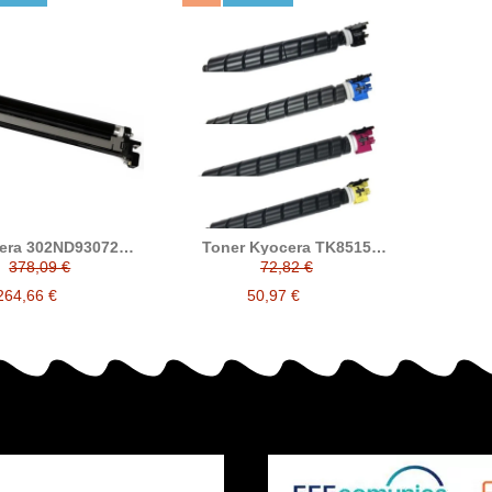
era 302ND93072
Toner Kyocera TK8515
bor compatible
compatible reemplaza a TK-
378,09 €
72,82 €
8550/DK8555
8515 / 1T02ND0NL0 /
1T02NDCNL0 /
264,66 €
50,97 €
1T02NDBNL0 /
1T02NDANL0