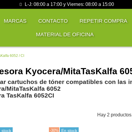
L-J: 08:00 a 17:00 y Viernes: 08:00 a 15:00
MARCAS
CONTACTO
REPETIR COMPRA
MATERIAL DE OFICINA
Kalfa 6052 / CI
esora Kyocera/MitaTasKalfa 60
r cartuchos de tóner compatibles con las 
a/MitaTasKalfa 6052
a TasKalfa 6052CI
Hay 2 productos
 stock
-30%
En stock