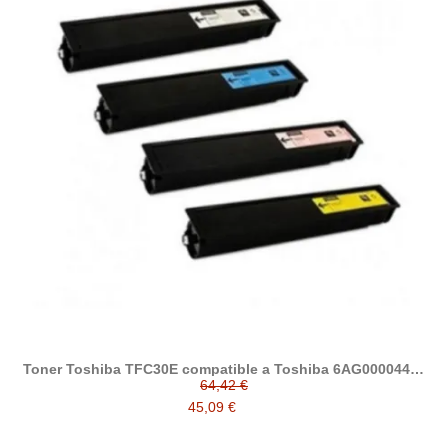
Toner Toshiba TFC30E compatible a Toshiba 6AG00004450
/ 6AG00004447 / 6AG00004452 / 6AG00004454
64,42 €
45,09 €