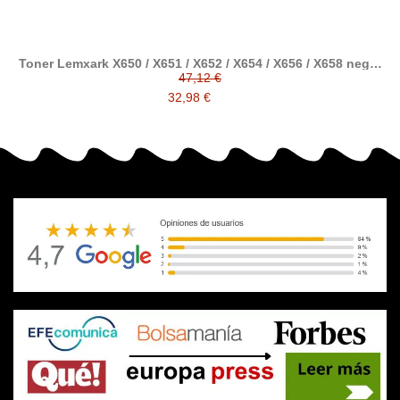
Toner Lemxark X650 / X651 / X652 / X654 / X656 / X658 negro
compatible generico a Lexmark 0X651H11E / X654X11E
47,12 €
32,98 €