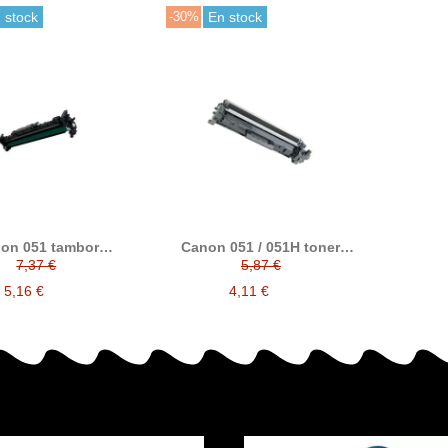
 stock
-30%
En stock
on 051 tambor
Canon 051 / 051H toner
compatible
compatible
7,37 €
5,87 €
5,16 €
4,11 €