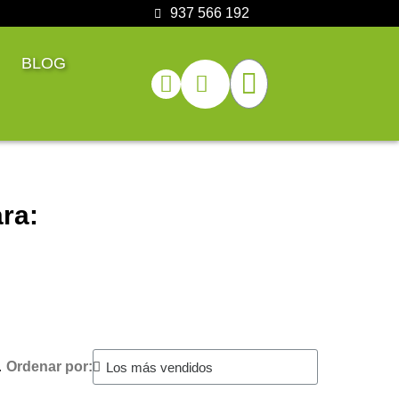
937 566 192
BLOG
ra:
.
Ordenar por: