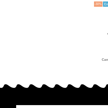
-30%
En
Can