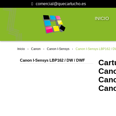
comercial@quecartucho.es
INICIO
Inicio
Canon
Canon I-Sensys
Canon I-Sensys LBP162 / D
Canon I-Sensys LBP162 / DW / DWF
Cart
Cano
Cano
Cano