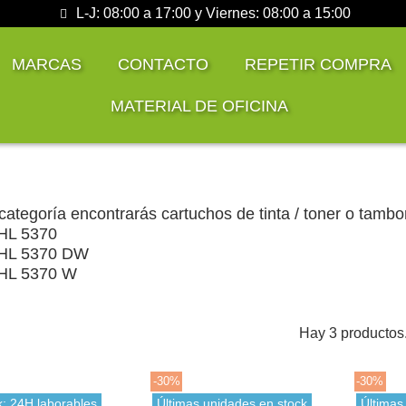
L-J: 08:00 a 17:00 y Viernes: 08:00 a 15:00
MARCAS
CONTACTO
REPETIR COMPRA
MATERIAL DE OFICINA
categoría encontrarás cartuchos de tinta / toner o tambo
 HL 5370
 HL 5370 DW
 HL 5370 W
Hay 3 productos
-30%
-30%
k: 24H laborables
Últimas unidades en stock
Últimas