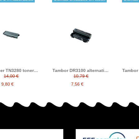
er TN3280 toner
Tambor DR3100 alternativo
Tambor 
compatible
a Brother DR-3100
a B
14,00 €
10,79 €
9,80 €
7,56 €