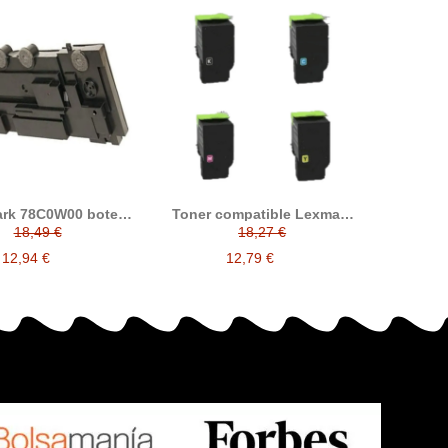
rk 78C0W00 bote
Toner compatible Lexmark
dual compatible
CS421 CS521 CS622 CX421
18,49 €
18,27 €
CX522 CX622 CX625
alternativo a Lexmark
12,94 €
12,79 €
78C20K0 78C20C0
78C20M0 78C20Y0