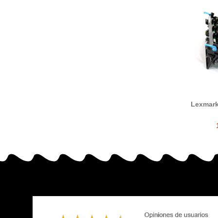
Lexmar
tam