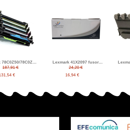
k 78C0Z50/78C0ZV0
Lexmark 41X2097 fusor
Lexma
bor compatible
compatible
resi
187,91 €
24,20 €
compatible
131,54 €
16,94 €