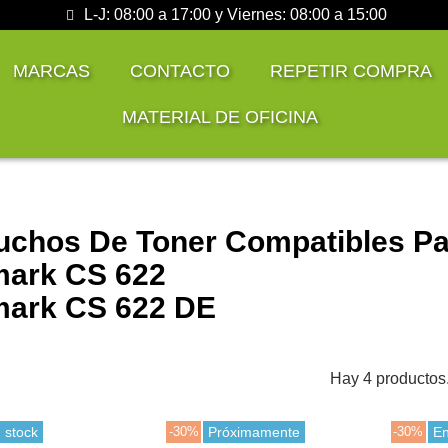
L-J: 08:00 a 17:00 y Viernes: 08:00 a 15:00
MARCAS
CONTACTO
REPETIR COMPRA
MATERIAL DE OFICINA
uchos De Toner Compatibles Pa
ark CS 622
ark CS 622 DE
Hay 4 productos
 stock
-30%
Próximamente
-30%
En