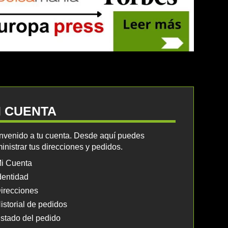
I CUENTA
nvenido a tu cuenta. Desde aquí puedes
inistrar tus direcciones y pedidos.
i Cuenta
dentidad
irecciones
istorial de pedidos
stado del pedido