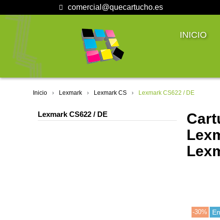
comercial@quecartucho.es
INICIO
Inicio
Lexmark
Lexmark CS
Lexmark CS622 / DE
Lexmark CS622 / DE
Cart
Lexm
Lexm
-30%
En