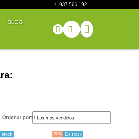
937 566 192
BLOG
ra:
.
Ordenar por:
 stock
-30%
En stock