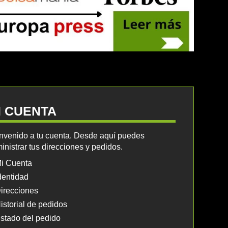
I CUENTA
nvenido a tu cuenta. Desde aquí puedes
inistrar tus direcciones y pedidos.
i Cuenta
dentidad
irecciones
istorial de pedidos
stado del pedido