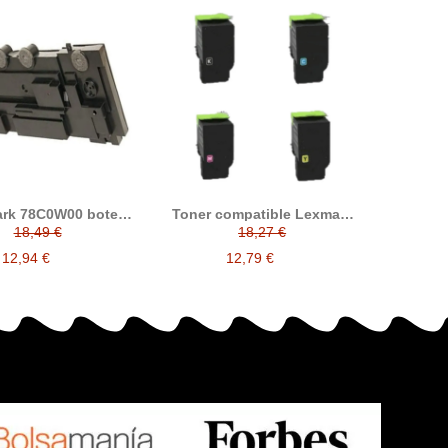
rk 78C0W00 bote
Toner compatible Lexmark
dual compatible
CS421 CS521 CS622 CX421
18,49 €
18,27 €
CX522 CX622 CX625
alternativo a Lexmark
12,94 €
12,79 €
78C20K0 78C20C0
78C20M0 78C20Y0