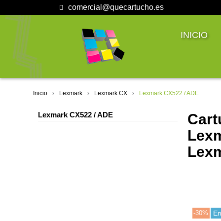
comercial@quecartucho.es
INICIO
Inicio
Lexmark
Lexmark CX
Lexmark CX522 / ADE
Lexmark CX522 / ADE
Cart
Lexm
Lexm
-30%
En