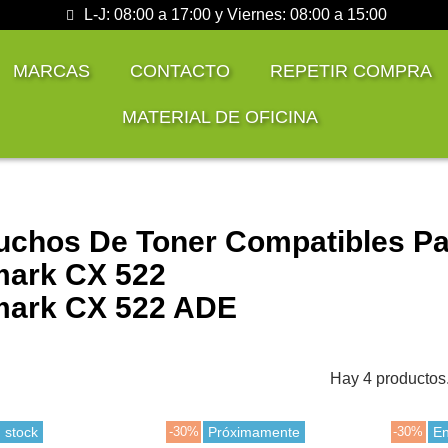
L-J: 08:00 a 17:00 y Viernes: 08:00 a 15:00
MARCAS
CONTACTO
REPETIR COMPRA
MATERIAL DE OFICINA
uchos De Toner Compatibles Pa
ark CX 522
ark CX 522 ADE
Hay 4 productos
 stock
-30%
Próximamente
-30%
En