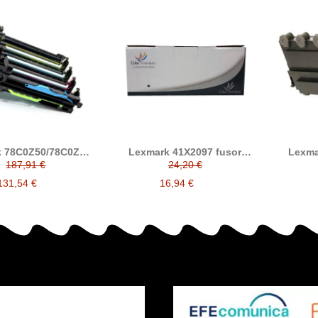
k 78C0Z50/78C0ZV0
Lexmark 41X2097 fusor
Lexma
bor compatible
compatible
resi
187,91 €
24,20 €
compatible
131,54 €
16,94 €