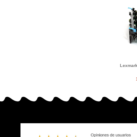
Lexmar
tam