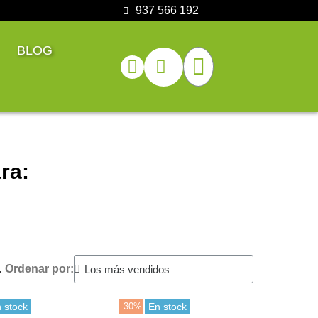
937 566 192
BLOG
ra:
.
Ordenar por:
 stock
-30%
En stock