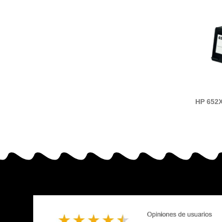
HP 652X
de tint
cart