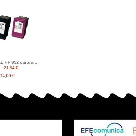
L HP 652 cartucho
a compatible con el
21,54 €
ucho HP F6V25AE
F6V24AE
14,00 €