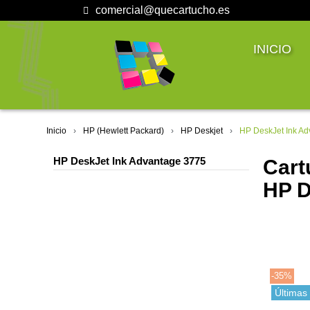
comercial@quecartucho.es
INICIO
Inicio
HP (Hewlett Packard)
HP Deskjet
HP DeskJet Ink A
HP DeskJet Ink Advantage 3775
Cart
HP D
-35%
Últimas