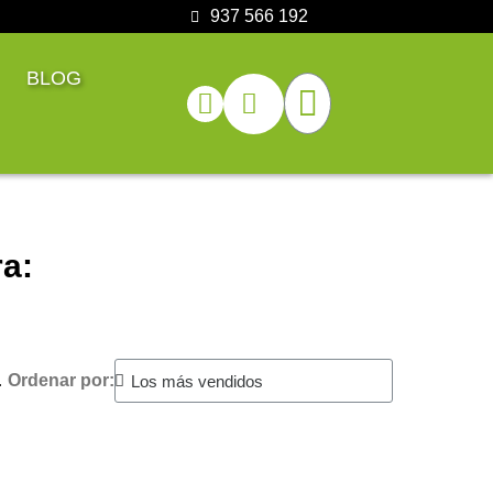
937 566 192
BLOG
a:
.
Ordenar por: