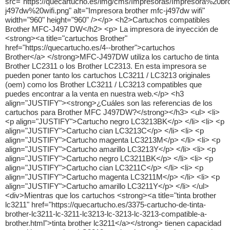
src="https://quecartucho.es/img/cms/Impresoras/Impresora%20b
j497dw%20wifi.png" alt="Impresora brother mfc-j497dw wifi"
width="960" height="960" /></p> <h2>Cartuchos compatibles
Brother MFC-J497 DW</h2> <p> La impresora de inyección de
<strong><a title="cartuchos Brother"
href="https://quecartucho.es/4--brother">cartuchos
Brother</a> </strong>MFC-J497DW utiliza los cartucho de tinta
Brother LC2311 o los Brother LC2313. En esta impresora se
pueden poner tanto los cartuchos LC3211 / LC3213 originales
(oem) como los Brother LC3211 / LC3213 compatibles que
puedes encontrar a la venta en nuestra web.</p> <h3
align="JUSTIFY"><strong>¿Cuáles son las referencias de los
cartuchos para Brother MFC J497DW?</strong></h3> <ul> <li>
<p align="JUSTIFY">Cartucho negro LC3213BK</p> </li> <li> <p
align="JUSTIFY">Cartucho cian LC3213C</p> </li> <li> <p
align="JUSTIFY">Cartucho magenta LC3213M</p> </li> <li> <p
align="JUSTIFY">Cartucho amarillo LC3213Y</p> </li> <li> <p
align="JUSTIFY">Cartucho negro LC3211BK</p> </li> <li> <p
align="JUSTIFY">Cartucho cian LC3211C</p> </li> <li> <p
align="JUSTIFY">Cartucho magenta LC3211M</p> </li> <li> <p
align="JUSTIFY">Cartucho amarillo LC3211Y</p> </li> </ul>
<div>Mientras que los cartuchos <strong><a title="tinta brother
lc3211" href="https://quecartucho.es/3375-cartucho-de-tinta-
brother-lc3211-lc-3211-lc3213-lc-3213-lc-3213-compatible-a-
brother.html">tinta brother lc3211</a></strong> tienen capacidad