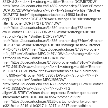
3213</h2> <ul> <li><strong><a title="Brother DCPJ572DW"
href="https://quecartucho.es/14592-brother-dcpj572dw">Brother
DCP J572DW</a></strong></li> <li><strong><a title="Brother
DCPJ770" href="https://quecartucho.es/14593-brother-
dcpj770">Brother DCP J770</a></strong></li> <li><strong><a
title="Brother DCPJ772 / DNW / DW"
href="https://quecartucho.es/14594-brother-dcpj772-dnw-
dw">Brother DCP J772 / DNW / DW</a></strong></li> <li>
<strong><a title="Brother DCPJ774DW"
href="https://quecartucho.es/14595-brother-dcpj774dw">Brother
DCP J774DW</a></strong></li> <li><strong><a title="Brother
MFC-J497 / DW" href="https://quecartucho.es/14937-brother-
mfc-j497-dw">Brother MFC J497 / DW</a></strong></li> <li>
<strong><a title="Brother MFCJ491DW"
href="https://quecartucho.es/14596-brother-mfcj491dw">Brother
MFC J491DW</a></strong></li> <li><strong><a title="Brother
MFCJ890 / DW" href="https://quecartucho.es/14597-brother-
mfcj890-dw">Brother MFC J890 / DW</a></strong></li> <li>
<strong><a title="Brother MFCJ895DW"
href="https://quecartucho.es/14599-brother-mfcj895dw">Brother
MFC J895DW</a></strong></li> </ul> <h2
align="JUSTIFY">Otras tintas impresora Brother que pueden
interesarte:</h2> <ul> <li><a title="brother lc3219"
href="https://quecartucho.es/3126-cartucho-de-tinta-brother-
lc3219xl-lc-3219-xl-lc3217-lc-3217-lc-3217-compatible-a-