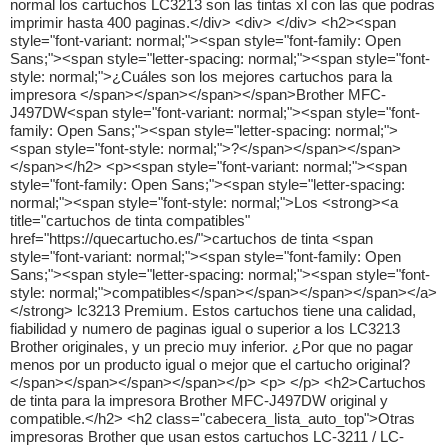
normal los cartuchos LC3213 son las tintas xl con las que podras
imprimir hasta 400 paginas.</div> <div> </div> <h2><span
style="font-variant: normal;"><span style="font-family: Open
Sans;"><span style="letter-spacing: normal;"><span style="font-
style: normal;">¿Cuáles son los mejores cartuchos para la
impresora </span></span></span></span>Brother MFC-
J497DW<span style="font-variant: normal;"><span style="font-
family: Open Sans;"><span style="letter-spacing: normal;">
<span style="font-style: normal;">?</span></span></span>
</span></h2> <p><span style="font-variant: normal;"><span
style="font-family: Open Sans;"><span style="letter-spacing:
normal;"><span style="font-style: normal;">Los <strong><a
title="cartuchos de tinta compatibles"
href="https://quecartucho.es/">cartuchos de tinta <span
style="font-variant: normal;"><span style="font-family: Open
Sans;"><span style="letter-spacing: normal;"><span style="font-
style: normal;">compatibles</span></span></span></span></a>
</strong> lc3213 Premium. Estos cartuchos tiene una calidad,
fiabilidad y numero de paginas igual o superior a los LC3213
Brother originales, y un precio muy inferior. ¿Por que no pagar
menos por un producto igual o mejor que el cartucho original?
</span></span></span></span></p> <p> </p> <h2>Cartuchos
de tinta para la impresora Brother MFC-J497DW original y
compatible.</h2> <h2 class="cabecera_lista_auto_top">Otras
impresoras Brother que usan estos cartuchos LC-3211 / LC-