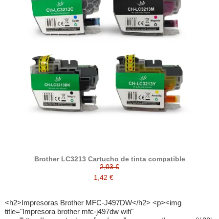
Brother LC3213 Cartucho de tinta compatible
2,03 €
1,42 €
<h2>Impresoras Brother MFC-J497DW</h2> <p><img
title="Impresora brother mfc-j497dw wifi"