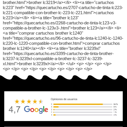
brother.html">brother lc3219</a></li> <li><a title="cartuchos
lc223" href="https://quecartucho.es/2707-cartucho-de-tinta-lc223-
lc221-compatible-con-brother-lc-223-lc-221.html">cartuchos
lc223</a></li> <li><a title="brother lc123"
href="https://quecartucho.es/2268-cartucho-de-tinta-lc123-v3-
compatible-a-brother-lc-123v3-.html">brother lc123</a></li> <li>
<a title="comprar cartuchos brother lc1240"
href="https://quecartucho.es/96-cartucho-de-tinta-lc1240-lc-1240-
lc220-lc-1220-compatible-con-brother.html">comprar cartuchos
brother lc1240</a></li> <li><a title="brother lc3239xl"
href="https://quecartucho.es/3399-cartucho-de-tinta-brother-
lc3237-lc3239xl-compatible-a-brother-lc-3237-lc-3239-
xl.html">brother lc3239xl</a></li> </ul> <p> </p> <p> </p>
<p> </p> <p> </p> <p> </p> <p> </p> <p> </p>