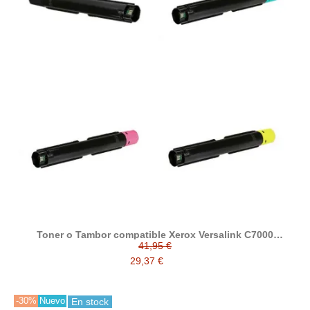
Toner o Tambor compatible Xerox Versalink C7000
106R03757 106R03760 106R03759 106R03758 113R00782
41,95 €
29,37 €
-30%
Nuevo
En stock