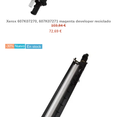
Xerox 607K07270, 607K07271 magenta developer reciclado
103,84 €
72,69 €
-30%
Nuevo
En stock