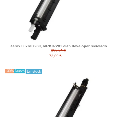
Xerox 607K07280, 607K07281 cian developer reciclado
103,84 €
72,69 €
-30%
Nuevo
En stock