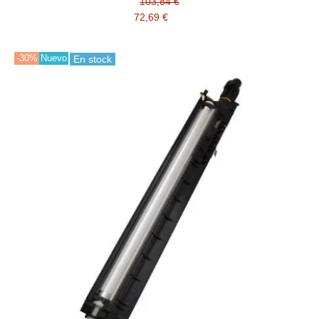
103,84 €
72,69 €
-30%
Nuevo
En stock