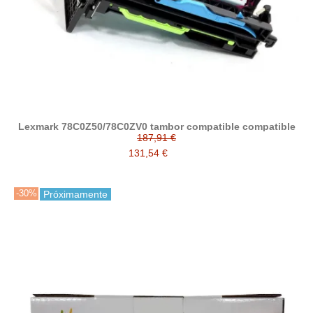
Lexmark 78C0Z50/78C0ZV0 tambor compatible compatible
187,91 €
131,54 €
-30%
Próximamente