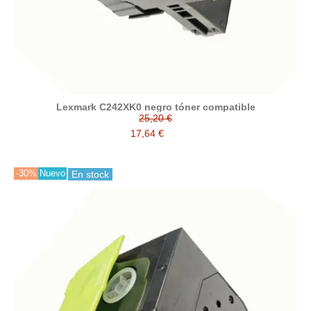
Lexmark C242XK0 negro tóner compatible
25,20 €
17,64 €
-30%
Nuevo
En stock