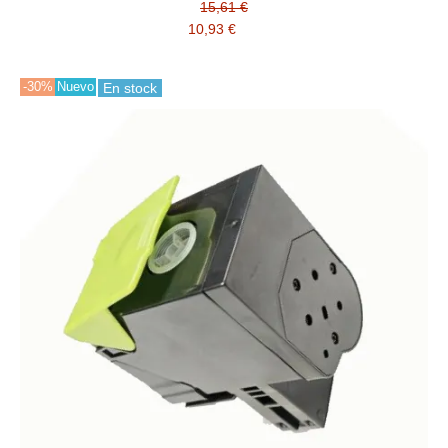
15,61 €
10,93 €
-30%
Nuevo
En stock