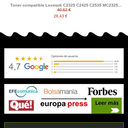
Toner compatible Lexmark C2325 C2425 C2535 MC2325
MC2425 MC2535 MC2640 C232HK0 C232HC0 C232HM0
40,62 €
C232HY0
28,43 €