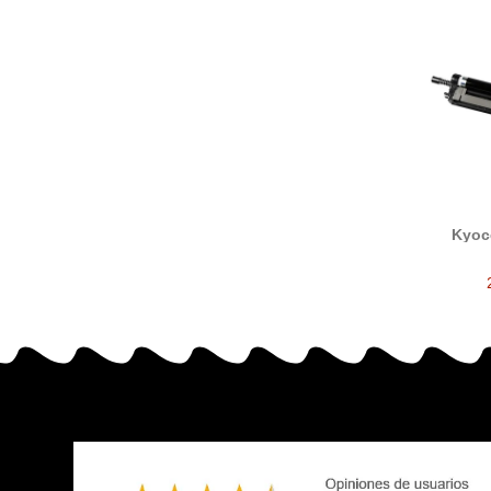
Kyoc
tam
DK