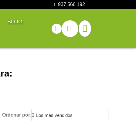
937 566 192
BLOG
ra:
.
Ordenar por: