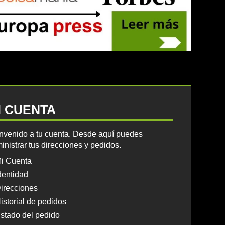
I CUENTA
nvenido a tu cuenta. Desde aquí puedes
inistrar tus direcciones y pedidos.
i Cuenta
dentidad
irecciones
istorial de pedidos
stado del pedido