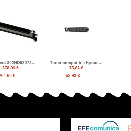
era 302ND93072
Toner compatible Kyocera
bor compatible
TK6325 alternativo a
378,09 €
75,61 €
8550/DK8555
Kyocera 1T02NK0NL0
264,66 €
52,93 €