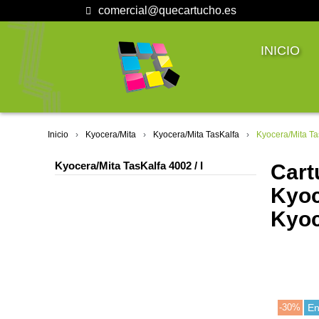
comercial@quecartucho.es
INICIO
Inicio
Kyocera/Mita
Kyocera/Mita TasKalfa
Kyocera/Mita Tas
Kyocera/Mita TasKalfa 4002 / I
Cart
Kyoc
Kyoc
-30%
En