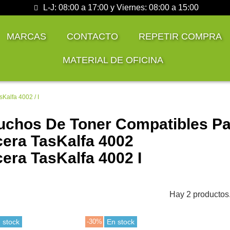
L-J: 08:00 a 17:00 y Viernes: 08:00 a 15:00
MARCAS
CONTACTO
REPETIR COMPRA
MATERIAL DE OFICINA
Kalfa 4002 / I
uchos De Toner Compatibles Pa
era TasKalfa 4002
era TasKalfa 4002 I
Hay 2 productos
 stock
-30%
En stock