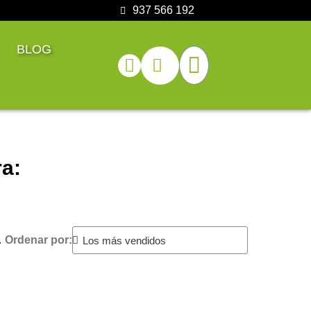
937 566 192
BLOG
a:
.
Ordenar por: