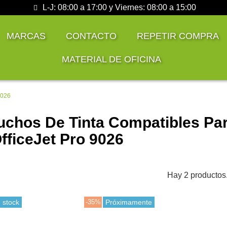
L-J: 08:00 a 17:00 y Viernes: 08:00 a 15:00
MARCAS
CONTACTO
REPETIR COMPRA
MATERIAL DE OFICINA
9026
uchos De Tinta Compatibles Par
fficeJet Pro 9026
Hay 2 productos
 stock
-35%
Próximamente