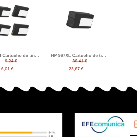
l Cartucho de tinta
HP 967XL Cartucho de tinta
compatible
compatible 3JA31AE
9,24 €
36,41 €
6,01 €
23,67 €