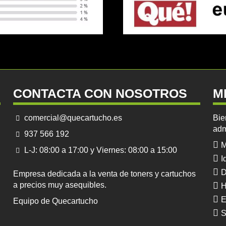
CONTACTA CON NOSOTROS
M
comercial@quecartucho.es
Bie
adm
937 566 192
M
L-J: 08:00 a 17:00 y Viernes: 08:00 a 15:00
I
D
Empresa dedicada a la venta de toners y cartuchos
a precios muy asequibles.
H
E
Equipo de Quecartucho
S