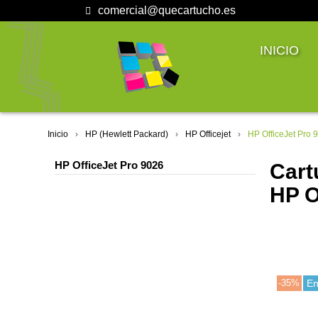
comercial@quecartucho.es
INICIO
Inicio
HP (Hewlett Packard)
HP Officejet
HP OfficeJet Pro 
HP OfficeJet Pro 9026
Cart
HP O
-35%
En