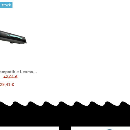
 stock
ompatible Lexmark
862 X864 X860H21G
42,01 €
29,41 €