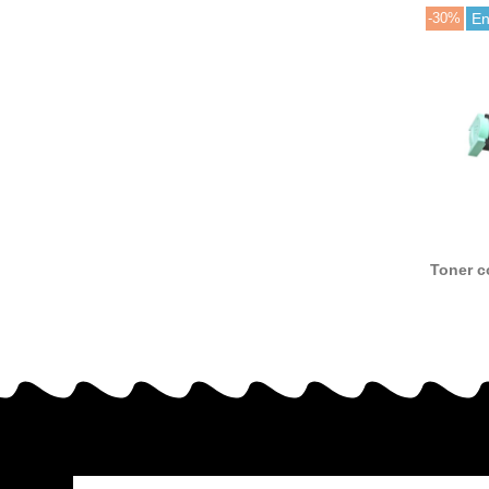
-30%
En
Toner c
X860 X