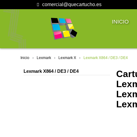
comercial@quecartucho.es
INICIO
Inicio
Lexmark
Lexmark X
Lexmark X864 / DE3 / DE4
Lexmark X864 / DE3 / DE4
Cart
Lexm
Lexm
Lexm