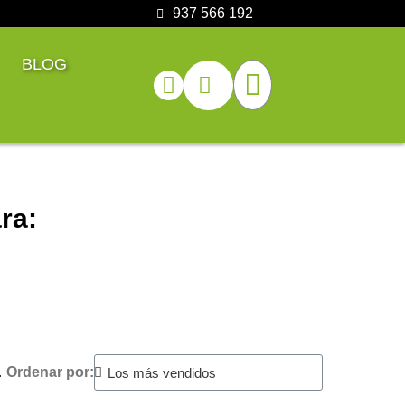
937 566 192
BLOG
ra:
.
Ordenar por: