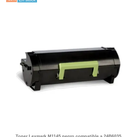
Toner Lexmark M1145 negro compatible a 24B6035