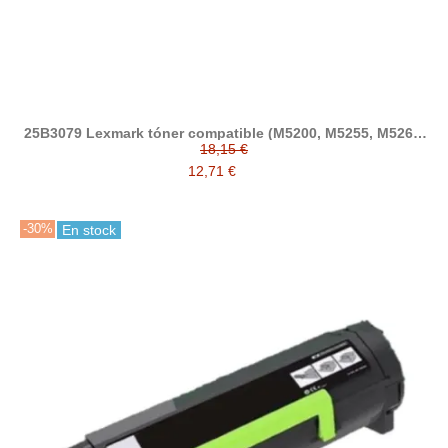
25B3079 Lexmark tóner compatible (M5200, M5255, M5260,
M5270, XM5360, XM5365, XM5370, XM5300)
18,15 €
12,71 €
-30%
En stock