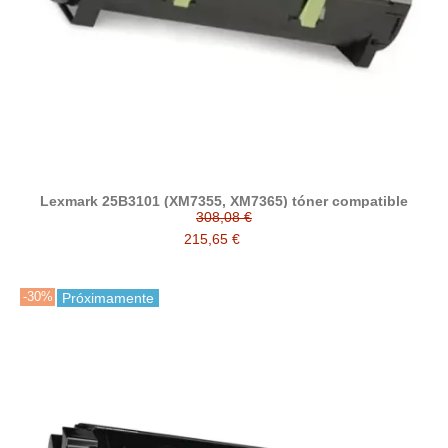
Lexmark 25B3101 (XM7355, XM7365) tóner compatible
308,08 €
215,65 €
-30%
Próximamente