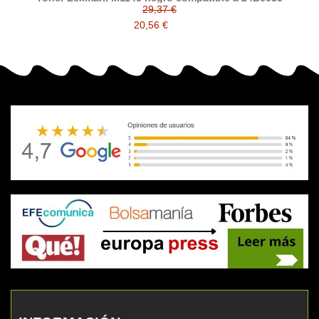
29,37 €
20,56 €