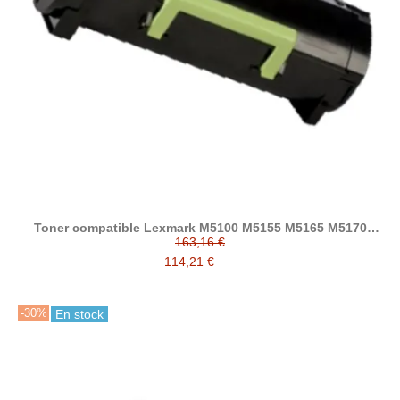
Toner compatible Lexmark M5100 M5155 M5165 M5170
XM5100 XM5163 XM5170 24B6015 24B6025
163,16 €
114,21 €
-30%
En stock