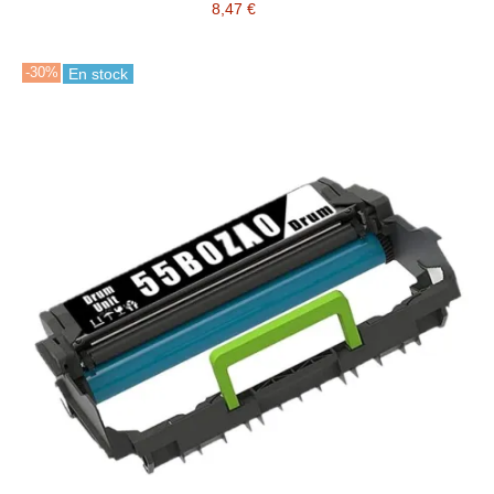
8,47 €
-30%
En stock