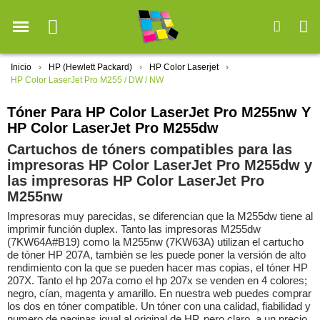
Inicio
HP (Hewlett Packard)
HP Color Laserjet
HP Color LaserJet Pro M255 / DW / NW
Tóner Para HP Color LaserJet Pro M255nw Y
HP Color LaserJet Pro M255dw
Cartuchos de tóners compatibles para las
impresoras HP Color LaserJet Pro M255dw y
las impresoras HP Color LaserJet Pro
M255nw
Impresoras muy parecidas, se diferencian que la M255dw tiene al
imprimir función duplex. Tanto las impresoras M255dw
(7KW64A#B19) como la M255nw (7KW63A) utilizan el cartucho
de tóner HP 207A, también se les puede poner la versión de alto
rendimiento con la que se pueden hacer mas copias, el tóner HP
207X. Tanto el hp 207a como el hp 207x se venden en 4 colores;
negro, cían, magenta y amarillo. En nuestra web puedes comprar
los dos en tóner compatible. Un tóner con una calidad, fiabilidad y
numero de paginas igual al original de HP, pero claro, a un precio