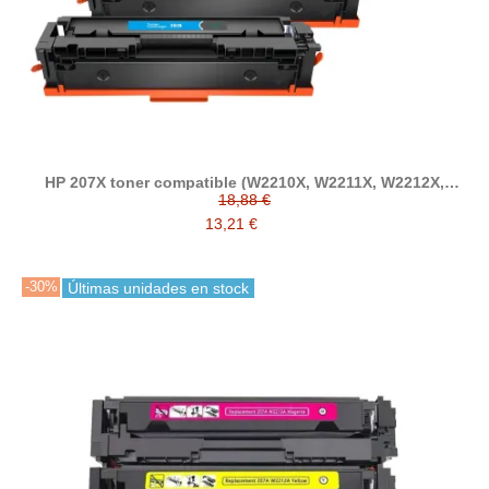
HP 207X toner compatible (W2210X, W2211X, W2212X,
W2213X)
18,88 €
13,21 €
-30%
Últimas unidades en stock