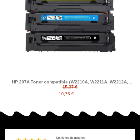
HP 207A Toner compatible (W2210A, W2211A, W2212A,
W2213A)
15,37 €
10,76 €