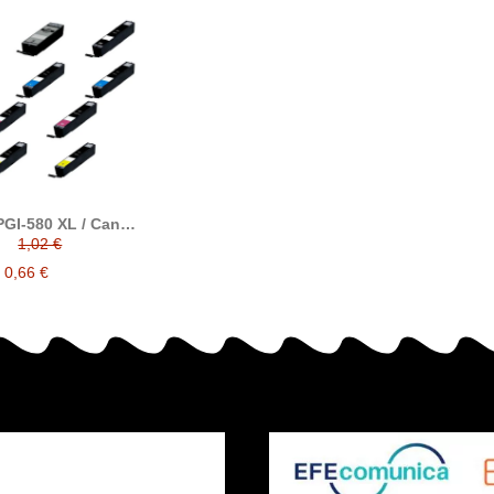
GI-580 XL / Canon
 XXL cartuchos de
1,02 €
ta compatibles
0,66 €