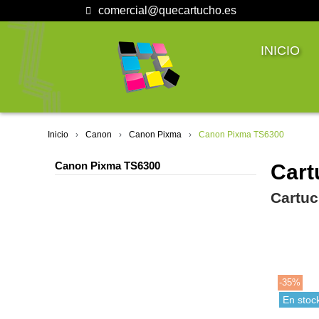
comercial@quecartucho.es
INICIO
Inicio
Canon
Canon Pixma
Canon Pixma TS6300
Canon Pixma TS6300
Cart
Cartuc
-35%
En stoc