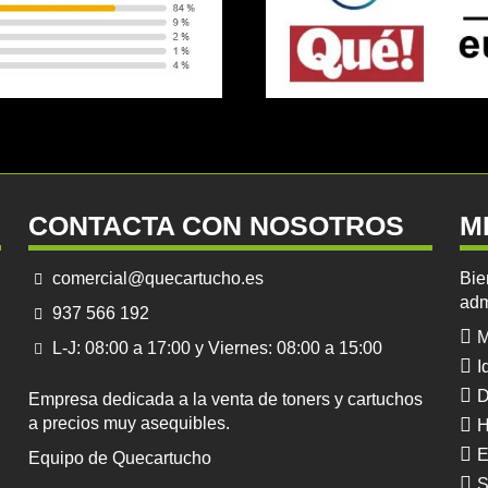
CONTACTA CON NOSOTROS
M
comercial@quecartucho.es
Bie
adm
937 566 192
M
L-J: 08:00 a 17:00 y Viernes: 08:00 a 15:00
I
D
Empresa dedicada a la venta de toners y cartuchos
a precios muy asequibles.
H
E
Equipo de Quecartucho
S