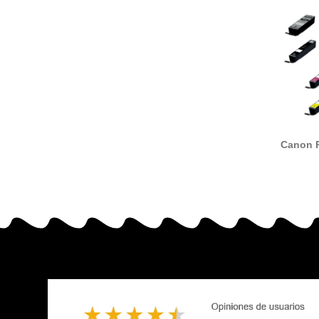
Canon P
CLI-581
tin