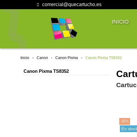
comercial@quecartucho.es
INICIO
Inicio
Canon
Canon Pixma
Canon Pixma TS8352
Canon Pixma TS8352
Cart
Cartuc
-35%
En stoc