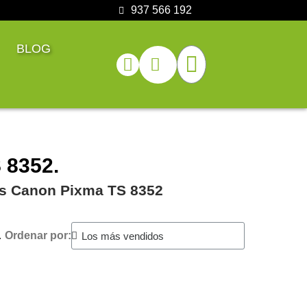
937 566 192
BLOG
 8352.
ras Canon Pixma TS 8352
.
Ordenar por: