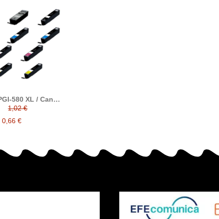
GI-580 XL / Canon
 XXL cartuchos de
1,02 €
ta compatibles
0,66 €