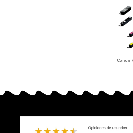
Canon P
CLI-581
tin