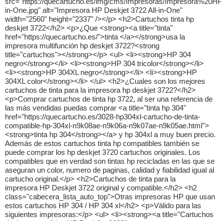
src="https://quecartucho.es/img/cms/Impresoras/Impresora%20
in-One.jpg" alt="Impresora HP Deskjet 3722 All-in-One"
width="2560" height="2337" /></p> <h2>Cartuchos tinta hp
deskjet 3722</h2> <p>¿Que <strong><a title="tinta"
href="https://quecartucho.es/">tinta </a></strong>usa la
impresora multifunción hp deskjet 3722?<strong
title="cartuchos"></strong></p> <ul> <li><strong>HP 304
negro</strong></li> <li><strong>HP 304 tricolor</strong></li>
<li><strong>HP 304XL negro</strong></li> <li><strong>HP
304XL color</strong></li> </ul> <h2>¿Cuales son los mejores
cartuchos de tinta para la impresora hp deskjet 3722?</h2>
<p>Comprar cartuchos de tinta hp 3722, al ser una referencia de
las más vendidas puedas comprar <a title="tinta hp 304"
href="https://quecartucho.es/3028-hp304xl-cartucho-de-tinta-
compatible-hp-304xl-n9k08ae-n9k06a-n9k07ae-n9k05ae.html">
<strong>tinta hp 304</strong></a> y hp 304xl a muy buen precio.
Además de estos cartuchos tinta hp compatibles también se
puede comprar los hp deskjet 3720 cartuchos originales. Los
compatibles que en verdad son tintas hp recicladas en las que se
aseguran un color, numero de paginas, calidad y fiabilidad igual al
cartucho original.</p> <h2>Cartuchos de tinta para la
impresora HP Deskjet 3722 original y compatible.</h2> <h2
class="cabecera_lista_auto_top">Otras impresoras HP que usan
estos cartuchos HP 304 / HP 304 xl</h2> <p>Válido para las
siguientes impresoras:</p> <ul> <li><strong><a title="Cartuchos