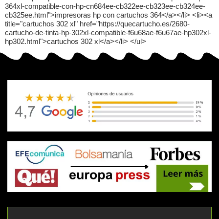
364xl-compatible-con-hp-cn684ee-cb322ee-cb323ee-cb324ee-
cb325ee.html">impresoras hp con cartuchos 364</a></li> <li><a
title="cartuchos 302 xl" href="https://quecartucho.es/2680-
cartucho-de-tinta-hp-302xl-compatible-f6u68ae-f6u67ae-hp302xl-
hp302.html">cartuchos 302 xl</a></li> </ul>