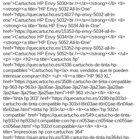
one">Cartuchos HP Envy 5030<br /></a></strong></li> <li>
<strong><a title="HP Envy 5032 All-ln-One"
href="https://quecartucho.es/14627-hp-envy-5032-all-ln-
one">Cartuchos HP Envy 5032<br /></a></strong></li> <li>
<strong><a title="tinta HP Envy 5034 All-ln-One"
href="https://quecartucho.es/15353-hp-envy-5034-all-ln-
one">Cartuchos HP Envy 5034<br /></a></strong></li> <li>
<strong><a title="HP Envy 5052 All-ln-One"
href="https://quecartucho.es/15352-hp-envy-5052-all-ln-
one">Cartuchos HP Envy 5052<br /></a></strong></li> </ul>
<p> </p> <h2><a title="cartuchos hp"
href="https://quecartucho.es/4336-cartuchos-de-tinta-hp-
compatibles">Cartuchos hp</a> mas vendidos que te pueden
interesar comprar</h2> <ul> <li><a title="HP 963 XL"
href="https://quecartucho.es/3508-cartucho-de-tinta-compatible-
hp-963-hp-963xl-3ja30ae-3ja26ae-3ja27ae-3ja23ae-3ja28ae-
3ja24ae-3ja29ae-3ja25ae.html">HP 963 xl</a></li> <li><a
title="tinta hp 303" href="https://quecartucho.es/3280-hp303xl-
cartucho-de-tinta-compatible-hp-303xl-t6n03ae-t6n01ae-t6n04ae-
t6n02ae.html">tinta hp 303</a></li> <li><a title="hp 932xl
compatible" href="https://quecartucho.es/549-cartucho-de-tinta-
hp932xl-hp933xl-compatible-con-hp-cn053ae-cn054ae-cn055ae-
cn056ae.html">hp 932xl compatible</a></li> <li><a
title="impresoras hp con cartuchos 364"
href="https://quecartucho.es/538-cartucho-de-tinta-hp364xl-hp-