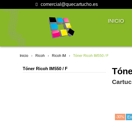
comercial@quecartucho.es
INICIO
Inicio
Ricoh
Ricoh IM
Tóner Ricoh IM550 / F
Tóner Ricoh IM550 / F
Tóne
Cartuc
-30%
En