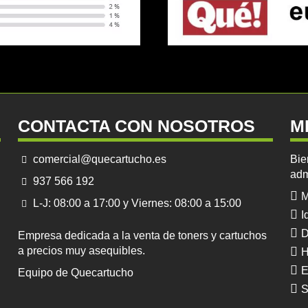
CONTACTA CON NOSOTROS
M
comercial@quecartucho.es
Bie
adm
937 566 192
M
L-J: 08:00 a 17:00 y Viernes: 08:00 a 15:00
I
D
Empresa dedicada a la venta de toners y cartuchos
a precios muy asequibles.
H
E
Equipo de Quecartucho
S