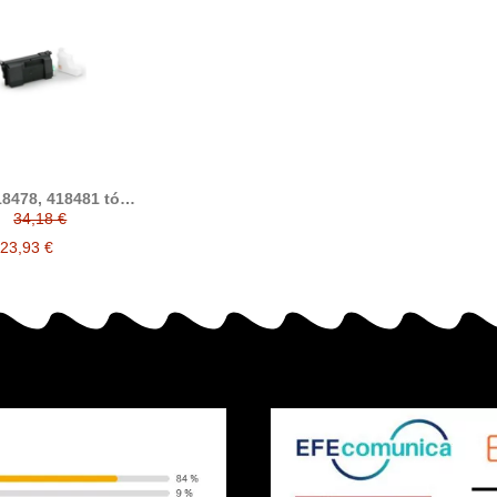
18478, 418481 tóner
ible IM550, IM600,
34,18 €
P800, P801
23,93 €