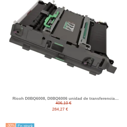
Ricoh D0BQ6008, D0BQ6006 unidad de transferencia
compatible
406,10 €
284,27 €
-30%
En stock