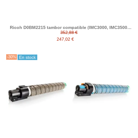
Ricoh D0BM2215 tambor compatible (IMC3000, IMC3500,
IMC4500, IMC5500, IMC6000)
352,88 €
247,02 €
-30%
En stock