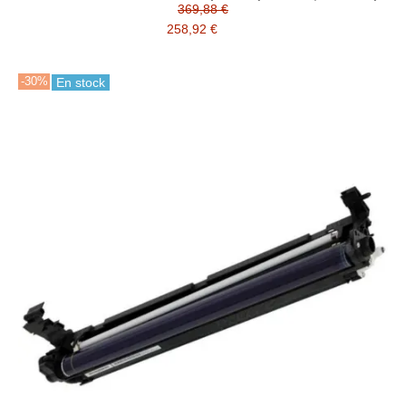
369,88 €
258,92 €
-30%
En stock