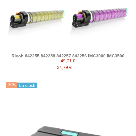
Ricoh 842255 842258 842257 842256 IMC3000 IMC3500
toner compatible
49,71 €
34,79 €
-30%
En stock