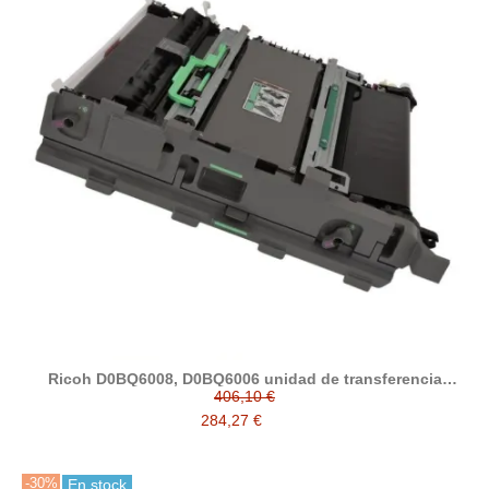
Ricoh D0BQ6008, D0BQ6006 unidad de transferencia
compatible
406,10 €
284,27 €
-30%
En stock