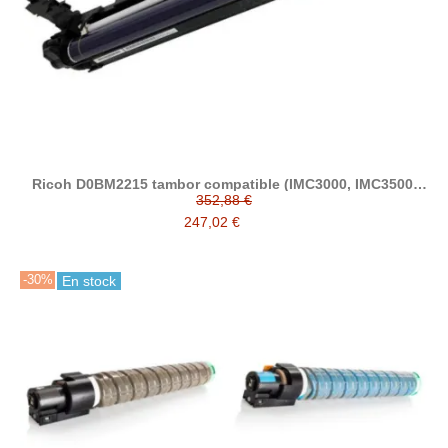
Ricoh D0BM2215 tambor compatible (IMC3000, IMC3500,
IMC4500, IMC5500, IMC6000)
352,88 €
247,02 €
-30%
En stock