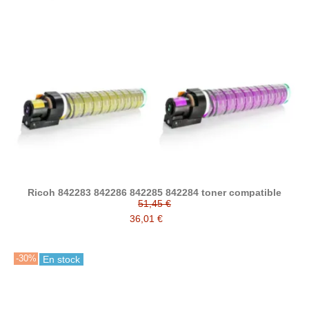
Ricoh 842283 842286 842285 842284 toner compatible
51,45 €
36,01 €
-30%
En stock