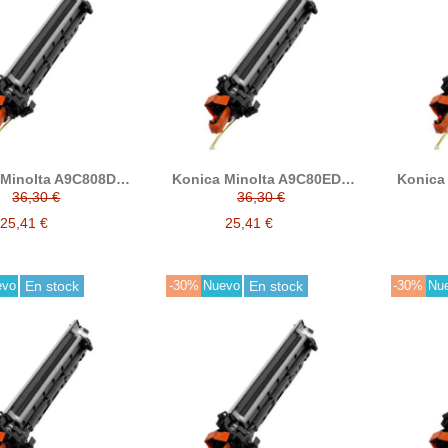
Minolta A9C808D /
Konica Minolta A9C80ED /
Konica
amarillo developer
DV619M magenta
DV619
36,30 €
36,30 €
reciclado
developer reciclado
25,41 €
25,41 €
evo
En stock
-30%
Nuevo
En stock
-30%
Nu