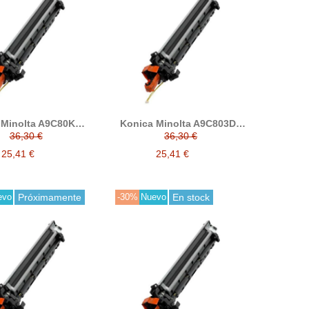
 Minolta A9C80KD /
Konica Minolta A9C803D /
C cian developer
DV619K negro developer
36,30 €
36,30 €
reciclado
reciclado
25,41 €
25,41 €
evo
Próximamente
-30%
Nuevo
En stock