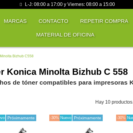
L-J: 08:00 a 17:00 y Viernes: 08:00 a 15:00
MARCAS
CONTACTO
REPETIR COMPRA
MATERIAL DE OFICINA
 Minolta Bizhub C558
r Konica Minolta Bizhub C 558
hos de tóner compatibles para impresoras K
Hay 10 productos
evo
Próximamente
-30%
Nuevo
Próximamente
-30%
Nu