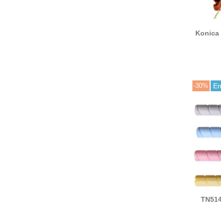
Konica 
DV512Y 
-30%
En
TN514
tone