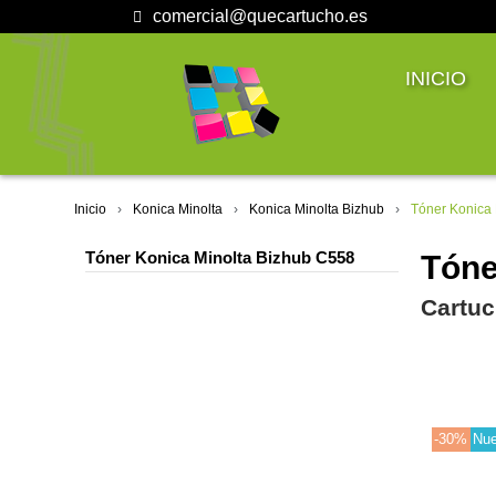
comercial@quecartucho.es
INICIO
Inicio
Konica Minolta
Konica Minolta Bizhub
Tóner Konica
Tóner Konica Minolta Bizhub C558
Tóne
Cartuc
-30%
Nu