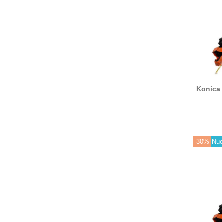
Konica 
DV619Y 
-30%
Nu