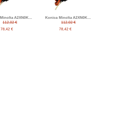
 Minolta A2XN0KD /
Konica Minolta A2XN0KD /
C cian developer
DV512K negro developer
112,02 €
112,02 €
reciclado
reciclado
78,42 €
78,42 €