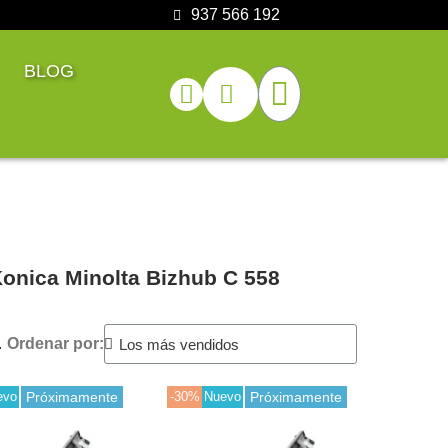
937 566 192
BLOG
onica Minolta Bizhub C 558
.
Ordenar por:
evo
Próximamente
-30%
Nuevo
Próximamente