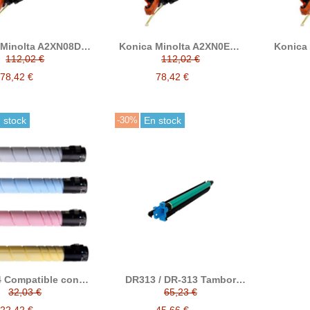
Minolta A2XN08D /
Konica Minolta A2XN0ED /
Konica
amarillo developer
DV512M magenta
DV512
112,02 €
112,02 €
reciclado
developer reciclado
78,42 €
78,42 €
 stock
-30%
En stock
 Compatible con
DR313 / DR-313 Tambor
r konica minolta
compatible alternativo a
32,03 €
65,23 €
Konica A7U40RD / A7U40TD
22,42 €
45,66 €