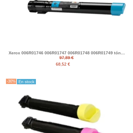
Xerox 006R01746 006R01747 006R01748 006R01749 tóner
compatible
97,89 €
68,52 €
-30%
En stock