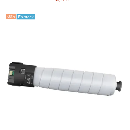
-30%
En stock