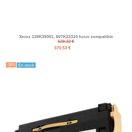
Xerox 126K39301, 607K22310 fusor compatible
529,33 €
370,53 €
-30%
En stock