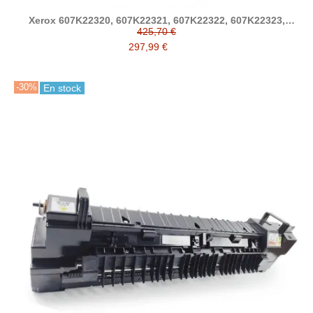
Xerox 607K22320, 607K22321, 607K22322, 607K22323,
607K22324, 607K22325 fusor compatible
425,70 €
297,99 €
-30%
En stock