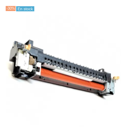
-30%
En stock