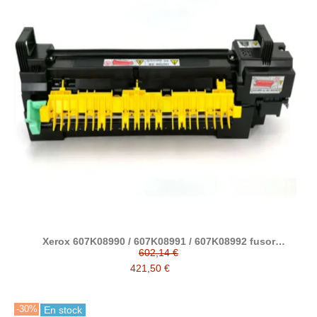
Xerox 607K08990 / 607K08991 / 607K08992 fusor
compatible
602,14 €
421,50 €
-30%
En stock