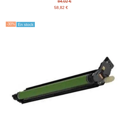
84,02 €
58,82 €
-30%
En stock