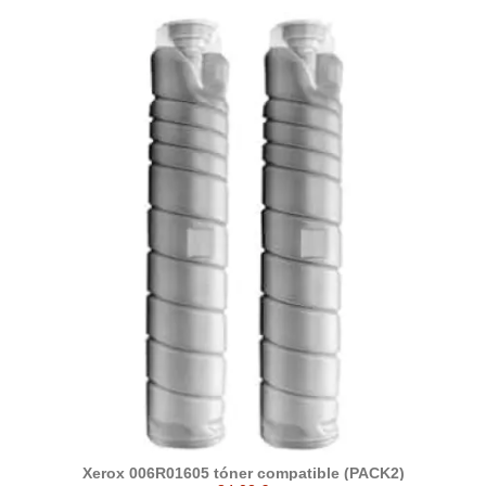
Xerox 006R01605 tóner compatible (PACK2)