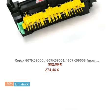
Xerox 607K09000 / 607K09001 / 607K09006 fusor
compatible
392,09 €
274,46 €
-30%
En stock