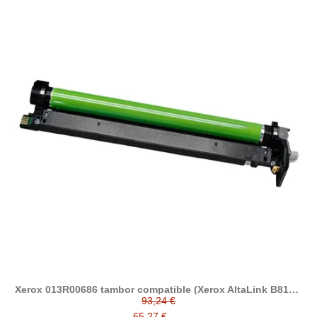
Xerox 013R00686 tambor compatible (Xerox AltaLink B8145,
B8155, B8170, B8200, B8245, B8255, B8270)
93,24 €
65,27 €