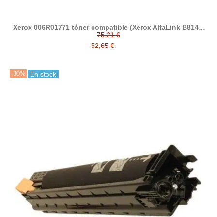
Xerox 006R01771 tóner compatible (Xerox AltaLink B8145,
B8155, B8170, B8200, B8245, B8255, B8270)
75,21 €
52,65 €
-30%
En stock