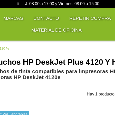
L-J: 08:00 a 17:00 y Viernes: 08:00 a 15:00
MARCAS
CONTACTO
REPETIR COMPRA
MATERIAL DE OFICINA
120 / e
uchos HP DeskJet Plus 4120 Y 
hos de tinta compatibles para impresoras H
oras HP DeskJet 4120e
Hay 1 producto
k: 24H laborables