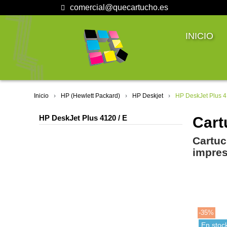
comercial@quecartucho.es
INICIO
Inicio
HP (Hewlett Packard)
HP Deskjet
HP DeskJet Plus 4
HP DeskJet Plus 4120 / E
Cart
Cartuc
impres
-35%
En stoc