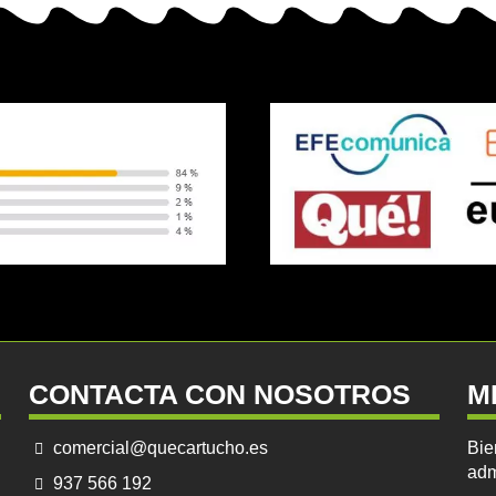
CONTACTA CON NOSOTROS
M
comercial@quecartucho.es
Bie
adm
937 566 192