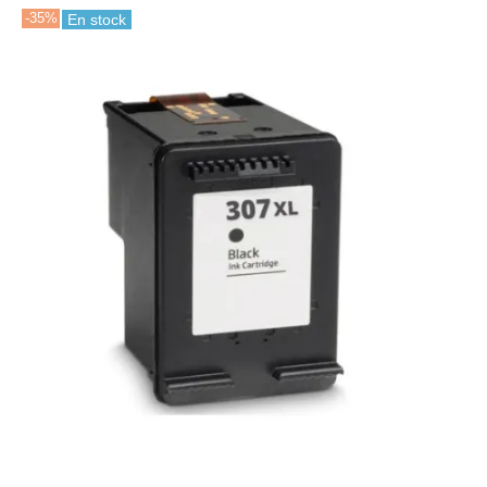
-35%
En stock