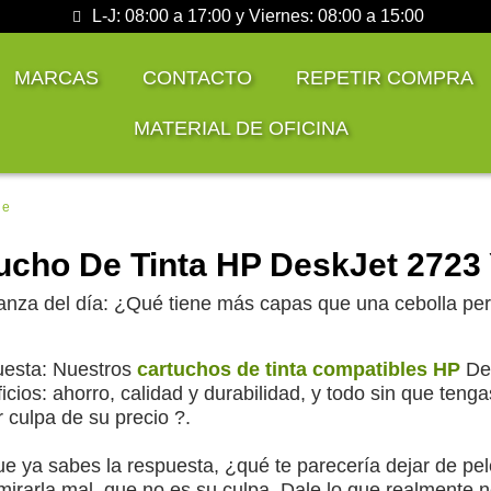
L-J: 08:00 a 17:00 y Viernes: 08:00 a 15:00
MARCAS
CONTACTO
REPETIR COMPRA
MATERIAL DE OFICINA
 e
ucho De Tinta HP DeskJet 2723
anza del día: ¿Qué tiene más capas que una cebolla pero
esta: Nuestros
cartuchos de tinta compatibles HP
Des
icios: ahorro, calidad y durabilidad, y todo sin que ten
r culpa de su precio ?.
e ya sabes la respuesta, ¿qué te parecería dejar de pel
mirarla mal, que no es su culpa. Dale lo que realmente 