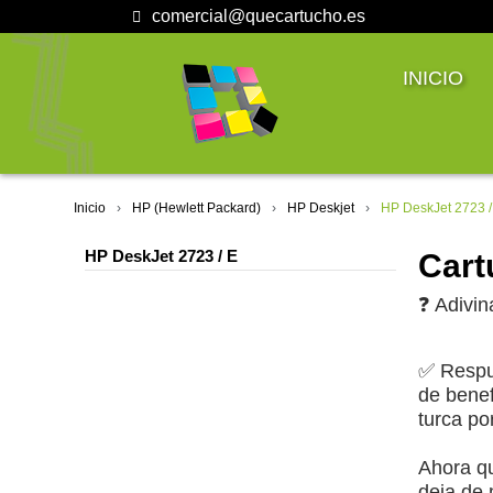
comercial@quecartucho.es
INICIO
Inicio
HP (Hewlett Packard)
HP Deskjet
HP DeskJet 2723 /
HP DeskJet 2723 / E
Cart
❓ Adivin
✅ Respu
de benef
turca po
Ahora qu
deja de 