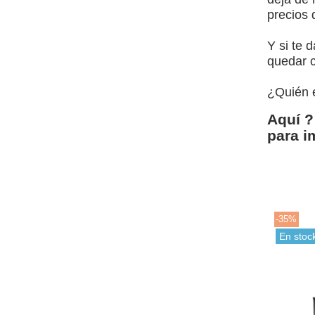
precios 
Y si te 
quedar c
¿Quién 
Aquí ?
para i
-35%
En stoc