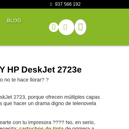
937 566 192
BLOG
 Y HP DeskJet 2723e
 no te hace llorar? ?
kJet 2723, porque ofrecen múltiples capas
gas que hacer un drama digno de telenovela
earte con tu impresora ???? No, en serio,
necesita:
cartuchos de tinta
de primera a