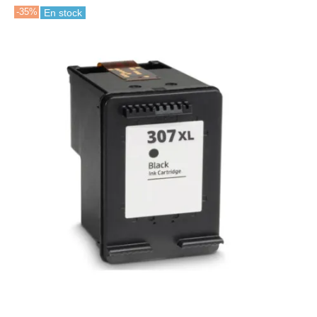
-35%
En stock