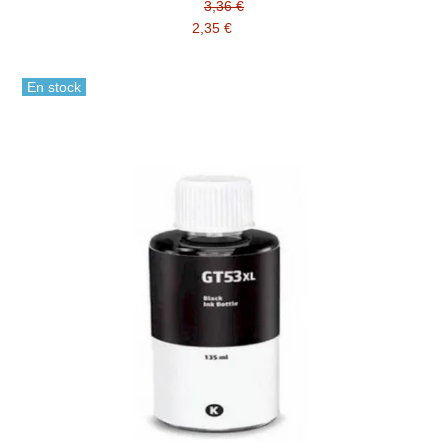
3,36 €
2,35 €
En stock