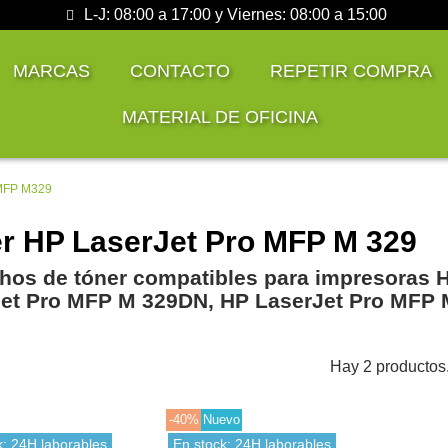
L-J: 08:00 a 17:00 y Viernes: 08:00 a 15:00
MARCAS
CONTACTO
REPETIR COMPRA
MATERIAL DE OFICINA
 MFP M329
r HP LaserJet Pro MFP M 329
hos de tóner compatibles para impresoras 
et Pro MFP M 329DN, HP LaserJet Pro MFP
Hay 2 productos
-40%
Nuevo
k: 24H laborables
En stock: 24H laborables