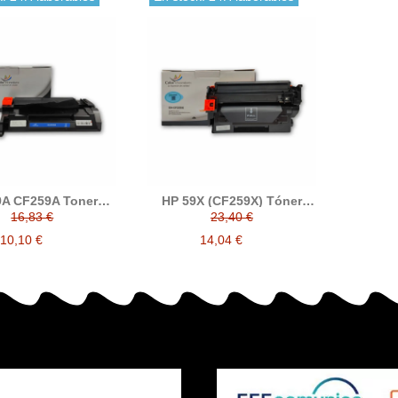
9A CF259A Toner
HP 59X (CF259X) Tóner
compatible
compatible
16,83 €
23,40 €
10,10 €
14,04 €