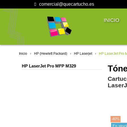
comercial@quecartucho.es
INICIO
Inicio
HP (Hewlett Packard)
HP Laserjet
HP LaserJet Pro
HP LaserJet Pro MFP M329
Tóne
Cartuc
LaserJ
-40%
En stoc