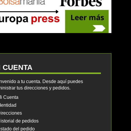
I CUENTA
nvenido a tu cuenta. Desde aquí puedes
inistrar tus direcciones y pedidos.
i Cuenta
dentidad
irecciones
istorial de pedidos
stado del pedido