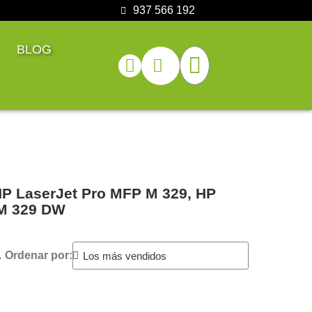
937 566 192
BLOG
HP LaserJet Pro MFP M 329, HP
 M 329 DW
.
Ordenar por: