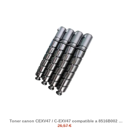
Toner canon CEXV47 / C-EXV47 compatible a 8516B002 /
8517B002 / 8518B002 / 8519B002
26,57 €