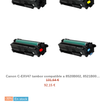
Canon C-EXV47 tambor compatible a 8520B002, 8521B002,
8522B002, 8523B002
131,64 €
92,15 €
-30%
En stock