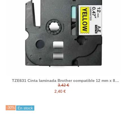
TZE631 Cinta laminada Brother compatible 12 mm x 8
metros
3,42 €
2,40 €
-30%
En stock