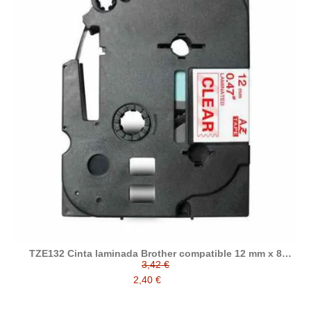
TZE132 Cinta laminada Brother compatible 12 mm x 8
metros
3,42 €
2,40 €