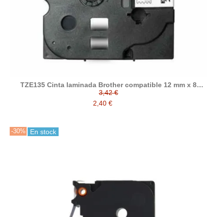
TZE135 Cinta laminada Brother compatible 12 mm x 8
metros
3,42 €
2,40 €
-30%
En stock