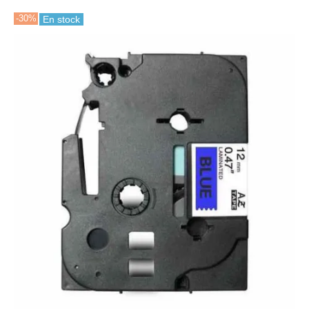
-30%
En stock