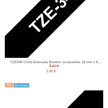
TZE345 Cinta laminada Brother compatible 18 mm x 8
metros
3,42 €
2,40 €
-30%
En stock