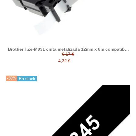
Brother TZe-M931 cinta metalizada 12mm x 8m compatible
(negro sobre fondo plata mate)
6,17 €
4,32 €
-30%
En stock