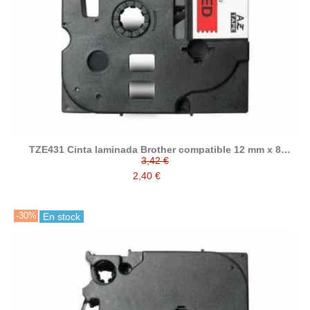
TZE431 Cinta laminada Brother compatible 12 mm x 8
metros
3,42 €
2,40 €
-30%
En stock