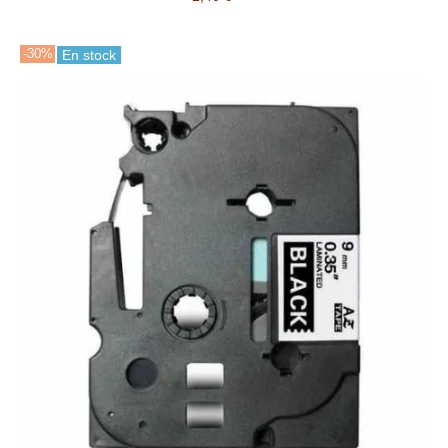
-30%
En stock