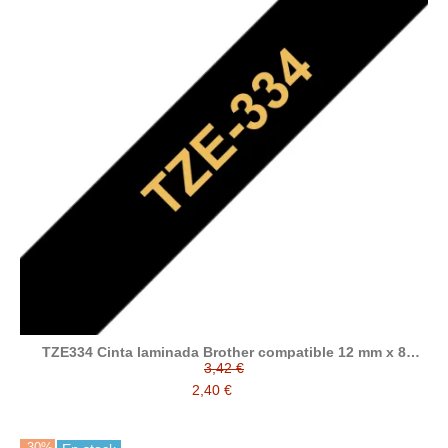
TZE334 Cinta laminada Brother compatible 12 mm x 8
metros
3,42 €
2,40 €
-30%