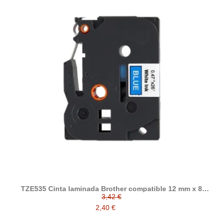
TZE535 Cinta laminada Brother compatible 12 mm x 8
metros
3,42 €
2,40 €