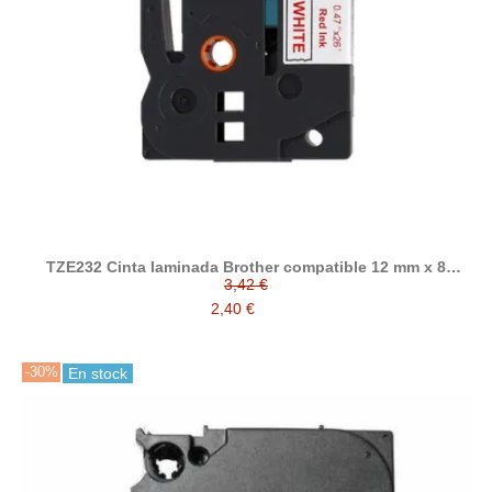
TZE232 Cinta laminada Brother compatible 12 mm x 8
metros
3,42 €
2,40 €
-30%
En stock