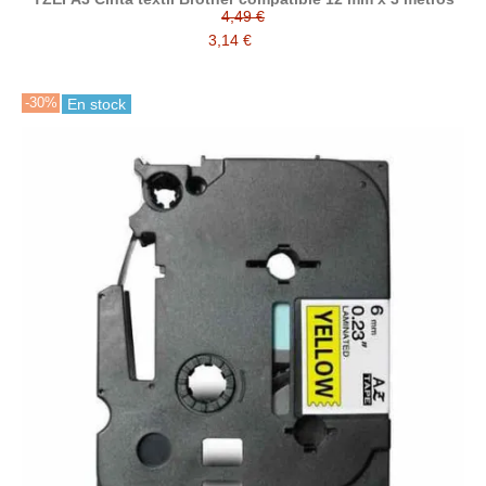
4,49 €
3,14 €
-30%
En stock