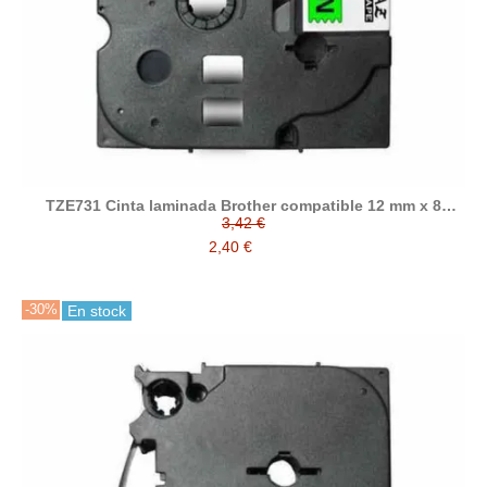
TZE731 Cinta laminada Brother compatible 12 mm x 8
metros
3,42 €
2,40 €
-30%
En stock