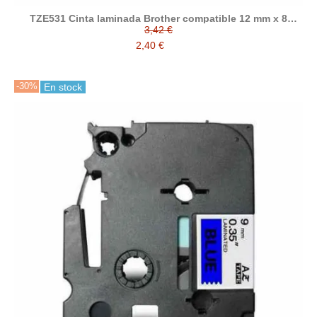
TZE531 Cinta laminada Brother compatible 12 mm x 8
metros
3,42 €
2,40 €
-30%
En stock