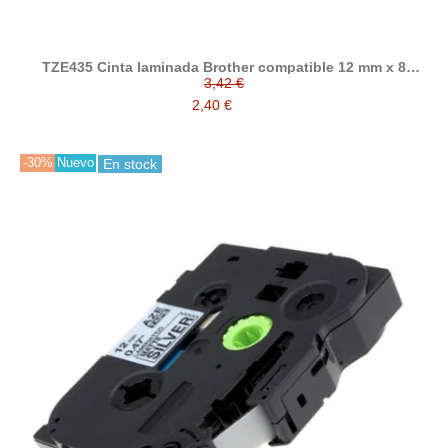
TZE435 Cinta laminada Brother compatible 12 mm x 8
metros
3,42 €
2,40 €
-30%
Nuevo
En stock