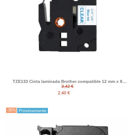
TZE133 Cinta laminada Brother compatible 12 mm x 8
metros
3,42 €
2,40 €
-30%
Próximamente