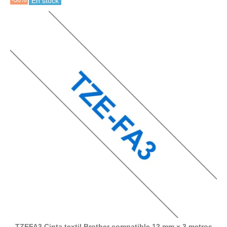
En stock
TZEFA3 Cinta textil Brother compatible 12 mm x 3 metros