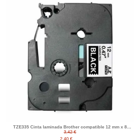
TZE335 Cinta laminada Brother compatible 12 mm x 8
metros
3,42 €
2,40 €